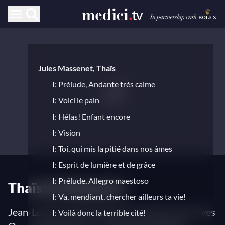
Jules Massenet, Thaïs
I: Prélude, Andante très calme
I: Voici le pain
I: Hélas! Enfant encore
I: Vision
I: Toi, qui mis la pitié dans nos âmes
I: Esprit de lumière et de grâce
I: Prélude, Allegro maestoso
Thaïs de Massenet
I: Va, mendiant, chercher ailleurs ta vie!
Jean-Louis Grinda (puesta en escena), Jean-Yves
I: Voilà donc la terrible cité!