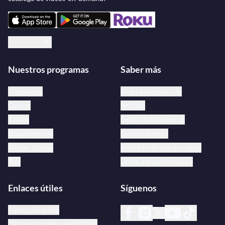
Español
Nuestros programas
Saber más
Conciertos
Acerca de medici.tv
Óperas
Artistas
Ballets
medici.tv bibliotecas
Documentales
Qué ofrecemos
Master classes
Activa tu Tarjeta de regalo
Jazz
Únete a nuestro equipo
Enlaces útiles
Síguenos
Centro de ayuda
Declaración de accesibilidad