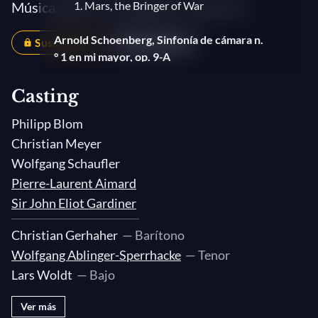
Música, guerra y revolución: Volumen I
1. Mars, the Bringer of War
Arnold Schoenberg, Sinfonía de cámara n.
Suscriptores
Compartir
° 1 en mi mayor, op. 9-A
Arnold Schoenberg, Sinfonía de cámara n.
Casting
° 2 en mi bemol menor, op. 38
Philipp Blom
Anton Webern, Drei kleine Stücke for
Christian Meyer
Cello and Piano, Op. 11
Wolfgang Schaufler
Pierre-Laurent Aimard
Emmerich Kálmán, Die Csárdásfürstin (La
Sir John Eliot Gardiner
princesa gitana)
Christian Gerhaher
— Barítono
Béla Bartók, Seis danzas populares
Wolfgang Ablinger-Sperrhacke
— Tenor
rumanas, Sz. 56, BB 68/Sz. 68, BB 76
Lars Woldt
— Bajo
Rudi Stephan, Ich will dir singen ein
Ver más
Hohelied (I want to sing you a hymn)