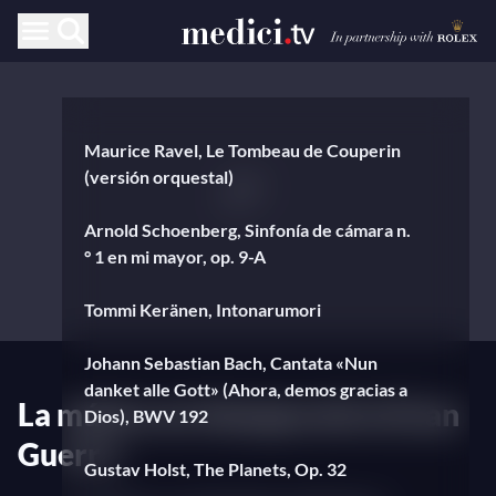
Maurice Ravel, Le Tombeau de Couperin
(versión orquestal)
Arnold Schoenberg, Sinfonía de cámara n.
° 1 en mi mayor, op. 9-A
Tommi Keränen, Intonarumori
Johann Sebastian Bach, Cantata «Nun
danket alle Gott» (Ahora, demos gracias a
La música en tiempos de la Gran
Dios), BWV 192
Guerra
Gustav Holst, The Planets, Op. 32