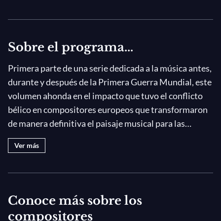
6. Das Hohelied der Nacht (The Hymn
of the Night)
Sobre el programa...
Arnold Schoenberg, Die Eiserne Brigade
(The Iron Brigade)
Primera parte de una serie dedicada a la música antes,
durante y después de la Primera Guerra Mundial, este
Arnold Schoenberg, Four Orchestral
Songs, Op. 22
volumen ahonda en el impacto que tuvo el conflicto
bélico en compositores europeos que transformaron
1. Seraphita
de manera definitiva el paisaje musical para las
2. Alle, welche dich Suchen (All that
generaciones por venir. El documentalista Andreas
Seek Thee)
Ver más
Morell ofrece un amplio y generoso panorama de este
Maurice Ravel, Trío para violín,
agitado momento histórico en el que la huída, el exilio
violonchelo y piano en la menor
y la nostalgia coexistieron con, en Italia, un futurismo
1. Modéré
progresista sin sentimentalismos. En este contexto,
Conoce más sobre los
historias trágicas de lo que pudo haber sido —como la
Maurice Ravel, Le Tombeau de Couperin
compositores
del prometedor Rudi Stephan, compositor muerto en