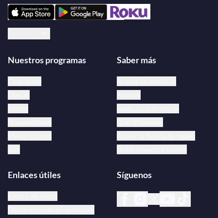
Español
Nuestros programas
Saber más
Conciertos
Acerca de medici.tv
Óperas
Artistas
Ballets
medici.tv bibliotecas
Documentales
Qué ofrecemos
Master classes
Activa tu Tarjeta de regalo
Jazz
Únete a nuestro equipo
Enlaces útiles
Síguenos
Centro de ayuda
Declaración de accesibilidad