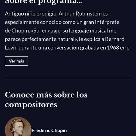
Sobre el programa...
Antiguo niño prodigio, Arthur Rubinstein es
especialmente conocido como un gran intérprete
de Chopin. «Su lenguaje, su lenguaje musical me
parece perfectamente natural», le explica a Bernard
Levin durante una conversación grabada en 1968 en el
plató de
Omnibus
, una conversación durante la cual
Ver más
también rememora su infancia, su relación con la
música, sus inicios y su carrera como pianista y el
romanticismo de Chopin... ¡Imágenes de archivo
excepcionales y cautivadoras!
Conoce más sobre los
compositores
En este mismo programa, un concierto excepcional
captado por la BBC en 1968 con motivo del concierto
de gala ofrecido en honor del 20º aniversario de la
Frédéric Chopin
creación del Estado de Israel. Rubinstein, de entonces