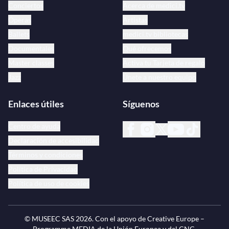
Conciertos
Acerca de medici.tv
Óperas
Artistas
Ballets
medici.tv bibliotecas
Documentales
Qué ofrecemos
Master classes
Activa tu Tarjeta de regalo
Jazz
Únete a nuestro equipo
Enlaces útiles
Síguenos
Centro de ayuda
Declaración de accesibilidad
Términos y condiciones
Política de Privacidad
Política de uso de cookies
© MUSEEC SAS
2026
. Con el apoyo de Creative Europe –
Programme MEDIA de la Unión Europea y del CNC.