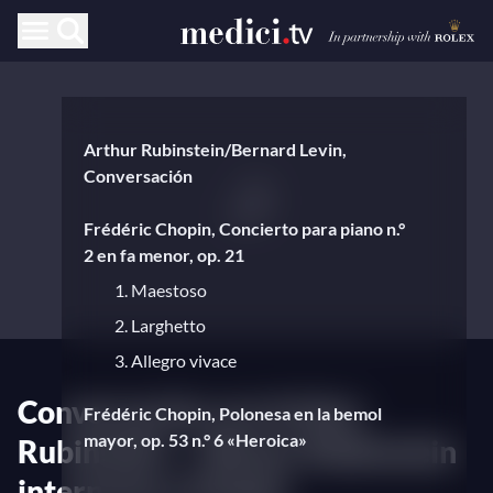
Arthur Rubinstein/Bernard Levin,
Conversación
Frédéric Chopin, Concierto para piano n.°
2 en fa menor, op. 21
1. Maestoso
2. Larghetto
3. Allegro vivace
Conversación con Arthur
Frédéric Chopin, Polonesa en la bemol
mayor, op. 53 n.° 6 «Heroica»
Rubinstein — Bonus: Rubinstein
interpreta a Chopin