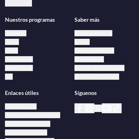
Español
Nuestros programas
Saber más
Conciertos
Acerca de medici.tv
Óperas
Artistas
Ballets
medici.tv bibliotecas
Documentales
Qué ofrecemos
Master classes
Activa tu Tarjeta de regalo
Jazz
Únete a nuestro equipo
Enlaces útiles
Síguenos
Centro de ayuda
Declaración de accesibilidad
Términos y condiciones
Política de Privacidad