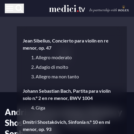
Jean Sibelius, Concierto para violín en re
menor, op. 47
1. Allegro moderato
2. Adagio di molto
3. Allegro ma non tanto
Johann Sebastian Bach, Partita para violín
solo n.° 2 en re menor, BWV 1004
4. Giga
Andris Nelsons dirige Sibelius y
Shostakóvich — Con Anne-
Dmitri Shostakóvich, Sinfonía n.° 10 en mi
menor, op. 93
Sophie Mutter