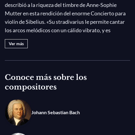
describió a la riqueza del timbre de Anne-Sophie
Mutter en esta rendición del enorme Concierto para
violín de Sibelius. «Su stradivarius le permite cantar
los arcos melódicos con un cálido vibrato, y es
perfecto para la auténtica fogosidad de sus dobles
Ver más
cuerdas; con saltos imposibles, subidas al Cielo y
bajadas al infierno, llenando el movimiento lento con
un suave calor», según la admirada reseña
del
Süddeutsche Zeitung
. En pocas palabras: «Se
Conoce más sobre los
puede interpretar diferente, pero no
compositores
mejor» (
Westdeutsche Allgemeine Zeitung
). Luego del
concierto completa el programa una intensa Décima
Sinfonía de Shostakóvich en la lectura triunfal de
Johann Sebastian Bach
Andris Nelsons
al frente de la
Orquesta Real del
Concertgebouw
, destacando los ritmos electrizantes
y el
pathos
elegiaico de la obra.