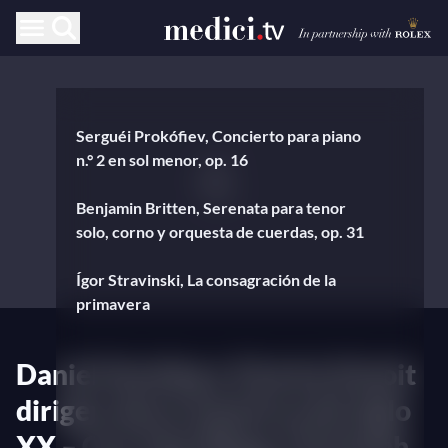
Serguéi Prokófiev, Concierto para piano
n.° 2 en sol menor, op. 16
Benjamin Britten, Serenata para tenor
solo, corno y orquesta de cuerdas, op. 31
Ígor Stravinski, La consagración de la
primavera
Daniel Harding y Charles Dutoit
dirigen obras maestras del siglo
XX – Con Yuja Wang, Christoph