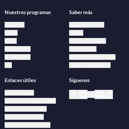
Nuestros programas
Saber más
Conciertos
Acerca de medici.tv
Óperas
Artistas
Ballets
medici.tv bibliotecas
Documentales
Qué ofrecemos
Master classes
Activa tu Tarjeta de regalo
Jazz
Únete a nuestro equipo
Enlaces útiles
Síguenos
Centro de ayuda
Declaración de accesibilidad
Términos y condiciones
Política de Privacidad
Política de uso de cookies