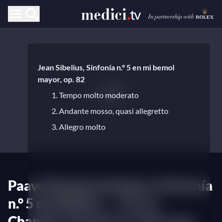
Jean Sibelius, Sinfonía n.° 5 en mi bemol
mayor, op. 82
1. Tempo molto moderato
2. Andante mosso, quasi allegretto
3. Allegro molto
Paavo Berglund dirige la Sinfonía
n.° 5 de Sibelius — Con la
Chamber Orchestra of Europe