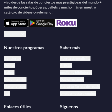
vivo desde las salas de conciertos más prestigiosas del mundo +
Romanticismo tardío. Descubre y disfruta en
miles de conciertos, óperas, ballets y mucho más en nuestro
medici.tv, disponibles 24/7 y en la mejor calidad de
catálogo de videos-on-demand!
audio y video, estas lecturas cargadas de una intensa
honestidad emocional.
Español
Nuestros programas
Saber más
Conciertos
Acerca de medici.tv
Óperas
Artistas
Ballets
medici.tv bibliotecas
Documentales
Qué ofrecemos
Master classes
Activa tu Tarjeta de regalo
Jazz
Únete a nuestro equipo
Enlaces útiles
Síguenos