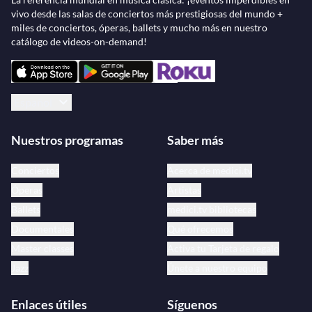
vivo desde las salas de conciertos más prestigiosas del mundo +
miles de conciertos, óperas, ballets y mucho más en nuestro
catálogo de videos-on-demand!
Español
Nuestros programas
Saber más
Conciertos
Acerca de medici.tv
Óperas
Artistas
Ballets
medici.tv bibliotecas
Documentales
Qué ofrecemos
Master classes
Activa tu Tarjeta de regalo
Jazz
Únete a nuestro equipo
Enlaces útiles
Síguenos