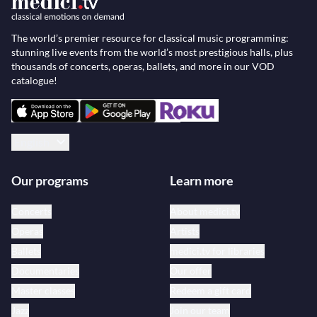
The world’s premier resource for classical music programming:
stunning live events from the world’s most prestigious halls, plus
thousands of concerts, operas, ballets, and more in our VOD
catalogue!
English
Our programs
Learn more
Concerts
About medici.tv
Operas
Artists
Ballets
medici.tv for libraries
Documentaries
Our offer
Master classes
Redeem a gift card
Jazz
Join our team