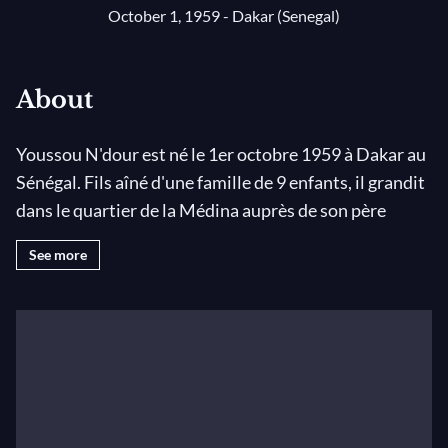
October 1, 1959 - Dakar (Senegal)
About
Youssou N'dour est né le 1er octobre 1959 à Dakar au
Sénégal. Fils aîné d'une famille de 9 enfants, il grandit
dans le quartier de la Médina auprès de son père
Elimane N'dour (ouvrier) et de sa mère Sokhna Mboup
See more
(griotte). Dès son plus jeune âge, il préfère la musique
aux études alors de guerre lasse, son père, résigné,
l'inscrit à l'Institut des Arts de Dakar. En 79, avec son
groupe l'Etoile de Dakar, Youssou N'dour lance une
nouvelle danse le "ventilateur'' qui fait fureur dans les
clubs de la capitale sénégalaise et il devient dès cet
instant, le nouvel ambassadeur incontestable de la