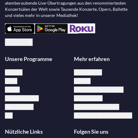
atemberaubende Live-Übertragungen aus den renommiertesten
Konzertsälen der Welt sowie Tausende Konzerte, Opern, Ballette
und vieles mehr in unserer Mediathek!
Deutsch
Unsere Programme
Mehr erfahren
Konzerte
Über medici.tv
Opern
Künstler
Ballette
medici.tv für Bibliotheken
Dokumentarfilme
Unser Angebot
Meisterklassen
Geschenkkarte einlösen
Jazz
Werden Sie Teil unseres Teams
Nützliche Links
Folgen Sie uns