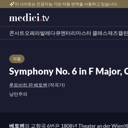
이 사이트는 인공지능 기반 자동 번역을 사용하고 있습니다.
콘서트
오페라
발레
다큐멘터리
마스터 클래스
재즈
캘
작품
Symphony No. 6 in F Major, O
루트비히 판 베토벤
(작곡가)
낭만주의
베토벤
의 교향곡 6번은 1808년 Theater an der Wie