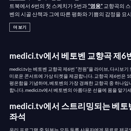
트북에서 6번의 첫 스케치가 5번과
“영웅”
교향곡의 스케
벤의 시골 산책과 그에 따른 평화와 기쁨의 감정을 묘
토벤 교향곡 비평 연구
(1844)에서 이렇게 썼습니다:
더 보기
의 반향에 매료되어, 동시에 작은 하얀 파도와 자갈 해
medici.tv에서 베토벤 교향곡 제6번
medici.tv는 베토벤 교향곡 제6번 “전원”을 라이브, 다
미로운 콘서트에 가상 티켓을 제공합니다. 교향곡 제6번은 1
평온함을 기념하며, 베토벤의 가장 경쾌한 교향곡 중 하나입
합니다. medici.tv에서 베토벤의 아름다운 선율에 몸을 맡기
medici.tv에서 스트리밍되는 베토
좌석
우리 프로그램 중 일부는 모든 등록 사용자에게 무료로 제공되