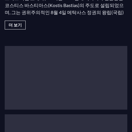
코스티스 바스티아스(Kostis Bastias)의 주도로 설립되었으
며, 그는 권위주의적인 8월 4일 메탁사스 정권의 왕립(국립)
극장 감독이자 예술 및 문학 감독이었습니다. 그 설립은 오스
더 보기
만 제국의 점령을 받지 않은 이오니아 제도에서 150년간 번
성한 오페라 전통과, 헬레닉 멜로드라마(Hellenic
Melodrama, 1888-1943)로 알려진 가장 중요한 그리스 사설
오페라 단체의 반세기 활동에 이어 이루어졌습니다. 처음에
새로 설립된 단체는 왕립 극장의 일부로 운영되었으며, 아기
우 콘스탄티누 거리의 주요 무대에서 공연을 했습니다.
처음부터 그리스 국립 오페라의 레퍼토리는 오페라, 오페레
타, 발레로 구성되었습니다. 단체는 오페레타
Die
Fledermaus
로 개막되었고, 이어서 자코모 푸치니의
Madama
Butterfly
가 공연되었습니다. 마리아 칼로게로풀루(칼라스)
는 이 단체에서 데뷔하여 자코모 푸치니의
Tosca
, 루트비히
판 베토벤의
Fidelio
, 유젠 드알베르트의
Tiefland
, 마놀리스
칼로미리스의
The Masterbuilder
와 같은 오페라에서 주역을
맡았습니다.