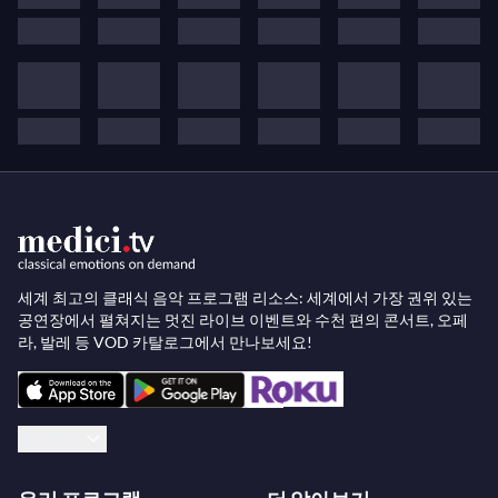
이러한 유망한 예술적 발전은 1967년 군사 정권에 의해 중단
되었습니다. 쿠데타 이후 7년 동안 그리스 국립 오페라는 테
살로니키에서 정기적인 연간 월간 시즌을 도입하여 거의 모
든 예술 시즌 작품을 선보였습니다. 1974년 민주주의 복원 이
후, 새로운 세대의 그리스 예술가들이 극장에 초대되어 새로
운 활력을 불어넣었습니다. 정치적 전환의 어려운 시기에도
훌륭한 감독들이 GNO를 이끌며 재정적 및 제도적 도전에도
불구하고 발전과 예술적 성장을 지원하고 보장했습니다.
1994년 GNO를 사법인으로 전환한 것은 발전을 더욱 촉진시
켰습니다. 2000년대부터는 해외 주요 오페라 하우스와의 공
세계 최고의 클래식 음악 프로그램 리소스: 세계에서 가장 권위 있는
동 제작 정책이 점차 발전하고 번창하기 시작했습니다. 레퍼
공연장에서 펼쳐지는 멋진 라이브 이벤트와 수천 편의 콘서트, 오페
토리의 상당한 확장에 이어 오페라 공연의 시각적 업그레이
라, 발레 등 VOD 카탈로그에서 만나보세요!
드와 조직의 국제적 홍보가 이루어졌습니다. 동시에 전국 각
지에서의 아웃리치 행사를 통한 외향성 정책은 관객 확대를
이끌었습니다.
한국어
2017년 2월 23일, 그리스 국립 오페라의 새 거점인 스타브로
스 니아르코스 재단 문화 센터가 그리스 정부에 인도되었습