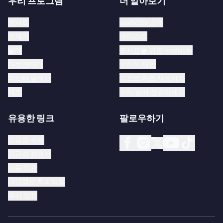
우리 프로그램
더 알아보기
니다. 단체는 2017년 봄 시범 기간 동안 스타브로스 니아르코
스 홀과 대체 무대 두 곳에서 첫 공연을 선보였습니다.
콘서트
medici.tv 소개
오페라
아티스트
발레
도서관을 위한 medici.tv
다큐멘터리
우리의 제안
마스터 클래스
기프트 카드 사용하기
재즈
우리 팀에 합류하세요
유용한 링크
팔로우하기
도움말 센터
접근성 성명서
이용 약관
개인정보 처리방침
쿠키 정책