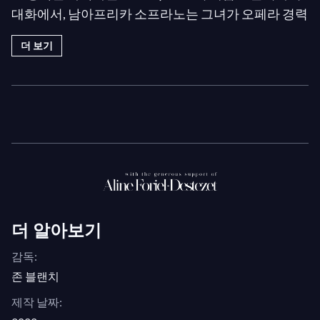
대화에서, 남아프리카 소프라노는 그녀가 오페라 경력
을 추구하도록 영감을 준 델리브와의 "초자연적" 만남
더 보기
에 대해 이야기합니다; 예술가와 청취자를 불가역적으
로 연결하는 특별한 보편적 음악 언어;
벨 칸토
레퍼토
리에 다가가 자신의 재능을 믿는 법을 배우는 과정; 막
이 내릴 때 캐릭터를 떠나야 하는 도전; 왜 영어가 노래
하기 가장 어려운 언어인지; 언젠가 연기하고 싶어하
는 역할들; 그리고 훨씬 더 많은 이야기들이 담겨 있습
니다!
이것은 웹에서 가장 선도적인
클래식 음악 스트리밍
더 알아보기
플랫폼
인 medici.tv에서 제공하는 천 개가 넘는 매혹적
인
다큐멘터리
중 하나일 뿐입니다!
감독:
존 블랜치
제작 날짜: