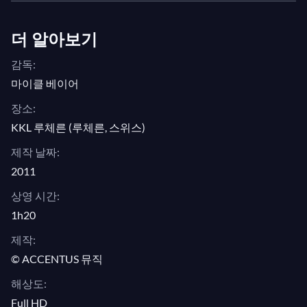
다:
가디언
지가 표현했듯, 이 연주는 "무한의 비전, 시
간과 공간이 하나의 빛나고 강렬한 점으로 붕괴되는
더 알아보기
순간"이었습니다.
감독:
마이클 베이어
장소:
KKL 루체른 (루체른, 스위스)
제작 날짜:
2011
상영 시간:
1h20
제작:
© ACCENTUS 뮤직
해상도:
Full HD