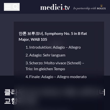
안톤 브루크너, Symphony No. 5 in B flat
Major, WAB 105
1. Introduktion: Adagio – Allegro
2. Adagio: Sehr langsam
3. Scherzo: Molto vivace (Schnell) –
Trio: Im gleichen Tempo
4. Finale: Adagio – Allegro moderato
클라우디오 아바도 지휘, 브루크너
교향곡 5번