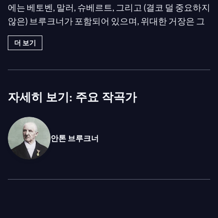
에는 베토벤, 말러, 슈베르트, 그리고 (결코 덜 중요하지
않은) 브루크너가 포함되어 있으며, 위대한 거장은 그
의 경력 마지막까지 브루크너의 교향곡을 지휘했습니
더 보기
다. 아바도는 2011년 루체른 페스티벌 오케스트라와
함께 이 교향곡 5번에 자신의 모든 천재성을 불어넣었
습니다—비전과 겸손을 겸비한 지휘자의 천재성으로,
작곡가의 음악과 목소리가 항상 가장 중요한 자리를
자세히 보기: 주요 작곡가
차지했습니다.
평범하고 과장된 교향곡이라는 부당한 평판에도 불구
안톤 브루크너
하고,
교향곡 5번
은 밀라노 출신 지휘자의 특별한 애창
곡이었으며, 그는 이 "대위법적 걸작"(브루크너 자신이
그렇게 불렀던)을 여러 차례 연주하고 녹음했습니다.
2011년, 아바도의 천재성과 루체른 페스티벌 오케스
트라의 뛰어난 기량이 이 못생긴 오리 새끼 같은 교향
곡을 현대적이고 비전 있는 작품으로 탈바꿈시켰습니