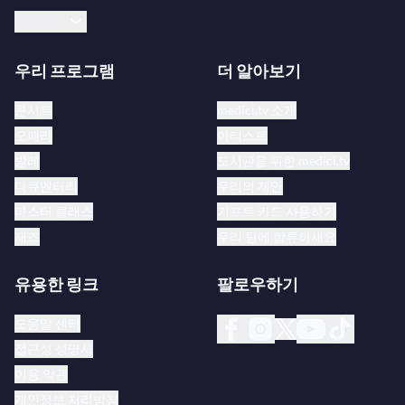
한국어
우리 프로그램
더 알아보기
콘서트
medici.tv 소개
오페라
아티스트
발레
도서관을 위한 medici.tv
다큐멘터리
우리의 제안
마스터 클래스
기프트 카드 사용하기
재즈
우리 팀에 합류하세요
유용한 링크
팔로우하기
도움말 센터
접근성 성명서
이용 약관
개인정보 처리방침