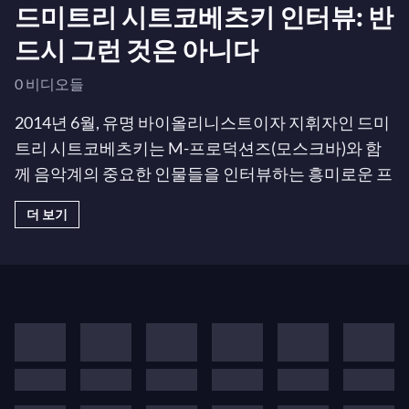
드미트리 시트코베츠키 인터뷰: 반
드시 그런 것은 아니다
0 비디오들
2014년 6월, 유명 바이올리니스트이자 지휘자인 드미
트리 시트코베츠키는 M-프로덕션즈(모스크바)와 함
께 음악계의 중요한 인물들을 인터뷰하는 흥미로운 프
로젝트를 개발했습니다. 각 에피소드에는 벨라 다비도
더 보기
비치(피아니스트이자 교사), 바바라 헨드릭스(오페라
및 재즈 가수), 미샤 마이스키(첼리스트), 예브게니 키
신(피아노) 등 많은 유명 아티스트들이 출연합니다...
시트코베츠키는 그들을 초대해 속마음을 털어놓게 하
고, 그들의 공연 독특한 영상도 선보입니다. 주저하지
말고 모든 에피소드를 시청하세요!
우리는 무엇보다도 복잡하고 연약한 남녀이며, 예술적