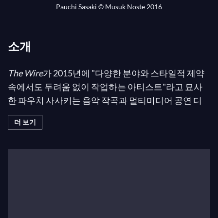
Pauchi Sasaki © Musuk Noste 2016
소개
The Wire
가 2015년에 "다양한 분야와 스타일적 제약
속에서도 두려움 없이 작업하는 아티스트"라고 묘사
한 파우치 사사키는 음악 작곡과 멀티미디어 공연 디
자인, 신기술 적용을 통합하는 학제간 접근 방식을 가
더 보기
지고 있습니다. 작곡가이자 연주자, 즉흥 연주자인 그
녀는 영화, 무용, 연극, 설치 미술, 장소 특정 및 학제간
공연과 관련된 프로젝트와 활발히 협업하며 페루, 미
국, 일본, 스페인, 칠레, 콜롬비아, 스위스 등에서 국제
적으로 공연해왔습니다.
파우치 사사키의 공식 웹사이트에서 그녀의 약력을