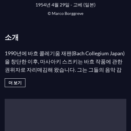
1954년 4월 29일 - 고베 (일본)
© Marco Borggreve
소개
1990년에 바흐 콜레기움 재팬(Bach Collegium Japan)
을 창단한 이후, 마사아키 스즈키는 바흐 작품에 관한
권위자로 자리매김해 왔습니다. 그는 그들의 음악 감
독으로 계속 활동하며, 유럽과 미국의 주요 공연장과
더 보기
페스티벌에 정기적으로 참여하여 그의 연주가 지닌 표
현의 섬세함과 진실성으로 뛰어난 명성을 쌓아왔습니
다.
현재 그는 콜레기움 보칼레 헨트(Collegium Vocale
Gent), 프라이부르크 바로크 오케스트라(Freiburger