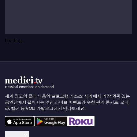
연으로 큰 성공을 거두었습니다. 2020-2021 시즌에는
뮌헨 바이에른 주립 오페라에서 라이만의
리어
신작
무대를 지휘했으며, 이 작품은 2023년 1월에 재공연되
었습니다.
Loading...
율카-펙카 사라스테의 방대한 음반 목록에는 핀란드
라디오 심포니 오케스트라와 함께한 시벨리우스와 닐
센의 교향곡 전곡, 토론토 심포니 오케스트라와 함께
한 바르톡, 뒤튀유, 무소르그스키, 프로코피예프 작품
의 여러 호평받은 녹음이 포함되어 있습니다. WDR 심
포니 오케스트라와 함께 한 헨슬러 레이블의 음반들도
많은 비평가들의 찬사를 받았으며, 여기에는 쇤베르크
세계 최고의 클래식 음악 프로그램 리소스: 세계에서 가장 권위 있는
공연장에서 펼쳐지는 멋진 라이브 이벤트와 수천 편의 콘서트, 오페
의
펠레아스와 멜리장드
, 스트라빈스키의
종달새
, 브
라, 발레 등 VOD 카탈로그에서 만나보세요!
람스의 교향곡 전곡, 말러의 5번과 9번 교향곡, 브루크
너의 8번 교향곡이 포함됩니다. 베토벤 교향곡 전곡 사
이클은 그의 쾰른 재임 기간의 유산으로 간주될 수 있
한국어