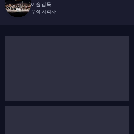
리를 유지하고 있으며, 말러 해석으로 국제적으로 찬
예술 감독
수석 지휘자
사를 받고 있습니다.
2022년 4월, 율카-펙카는 헬싱키 필하모닉 오케스트
라의 수석 지휘자 겸 예술 감독으로 임명되었습니다.
그는 2023년 여름부터 임기를 시작할 예정입니다.
2010년부터 2019년까지는 쾰른의 WDR 심포니 오케
스트라 수석 지휘자를 역임했으며, 재임 기간 동안 오
케스트라는 국내외에서 명성을 쌓았고 오스트리아, 스
페인, 발트 3국, 아시아를 순회 공연했습니다. 시벨리
우스, 브람스, 베토벤의 교향곡 전곡 연주는 매우 호평
을 받았습니다. 이전에는 2006년부터 2013년까지 오
슬로 필하모닉 오케스트라의 음악 감독 겸 수석 지휘
자를 역임했으며, 이후 오케스트라에서 최초로 수여하
는 명예 지휘자(Conductor Laureate)로 임명되었습니
다. 그 외에도 스코틀랜드 챔버 오케스트라, 핀란드 라