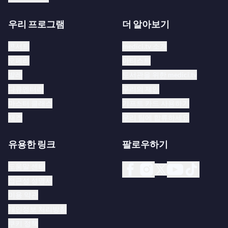
습니다.
우리 프로그램
더 알아보기
율카-펙카 사라스테는 프로 핀란디아 상, 시벨리우스
메달, 핀란드 국가 음악상을 수상했으며, 요크 대학교
콘서트
medici.tv 소개
(토론토)와 헬싱키 시벨리우스 아카데미에서 명예 박
오페라
아티스트
사 학위를 받았습니다. 2023년에는 핀란드 사자 훈장
발레
도서관을 위한 medici.tv
(Commander of the Order of the Lion of Finland)을 수
다큐멘터리
우리의 제안
여받았습니다.
마스터 클래스
기프트 카드 사용하기
재즈
우리 팀에 합류하세요
유용한 링크
팔로우하기
도움말 센터
접근성 성명서
이용 약관
개인정보 처리방침
쿠키 정책