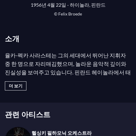
1956년 4월 22일 - 하이놀라, 핀란드
© Felix Broede
소개
율카-펙카 사라스테는 그의 세대에서 뛰어난 지휘자
중 한 명으로 자리매김했으며, 놀라운 음악적 깊이와
진실성을 보여주고 있습니다. 핀란드 헤이놀라에서 태
어난 그는 바이올리니스트로 경력을 시작한 후 헬싱키
더 보기
의 시벨리우스 아카데미에서 요르마 파눌라에게 지휘
를 배웠습니다. 뛰어난 다재다능함과 폭넓은 예술성을
지닌 그는 객관적인 접근법으로 잘 알려져 있으며, 후
관련 아티스트
기 낭만주의 음악의 사운드와 스타일에 특별한 친밀감
을 느낍니다. 그는 베토벤, 브루크너, 쇼스타코비치, 스
트라빈스키, 시벨리우스의 작품들과 특히 강한 연결고
헬싱키 필하모닉 오케스트라