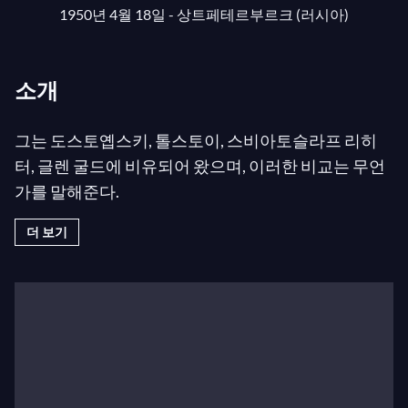
1950년 4월 18일 - 상트페테르부르크 (러시아)
소개
그는 도스토옙스키, 톨스토이, 스비아토슬라프 리히
터, 글렌 굴드에 비유되어 왔으며, 이러한 비교는 무언
가를 말해준다.
더 보기
소콜로프는 인간 영혼의 내면 깊숙한 곳을 비추며, 숨
막히는 광활함과 색채의 캔버스를 펼쳐 보이고, 타고
난 극작가이자 뛰어난 장인이다. 리히터처럼 그의 기
교는 포괄적이면서도 초월적이다. 그의 피아노 연주는
청중을 눈물짓게 할 수 있으며, 그의 예술적 진실성은
빛나면서도 엄격하여 전 세계 관객들에게 영감을 준
다. 그러나 소콜로프는 누구와도 다르다. 가장 유명하