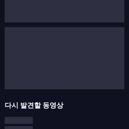
지는 않지만, 많은 이들이 그를 현존하는 최고의 피아
니스트로 느낀다. 버드, 쿠프랭, 바흐, 모차르트, 베토
벤, 슈베르트, 쇼팽, 슈만, 브람스, 라흐마니노프, 스크
리아빈, 프로코피예프 등 어떤 곡을 연주하든 그의 음
색, 리듬의 미묘함, 명료한 아티큘레이션은 독특하고
변혁적인 조합을 이룬다.
1955년: 피아노 연주 시작.
1957년: 레닌그라드 음악원 입학.
1962년: 레닌그라드에서 첫 주요 리사이틀.
1965년: 러시아 전국 대회 1위 수상.
1966년: 에밀 길렐스가 이끄는 심사위원단의 만장
일치로 국제 차이콥스키 콩쿠르 우승; 경력 시작, 그러
다시 발견할 동영상
나 소련 및 위성국가에 국한됨.
1975년: 레닌그라드(현재 상트페테르부르크) 음악
원에서 강의 시작.