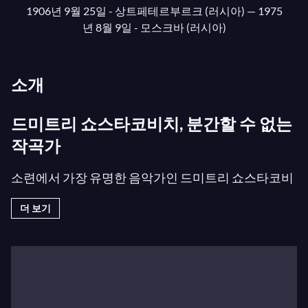
1906년 9월 25일 - 상트페테르부르크 (러시아)
— 1975
년 8월 9일 - 모스크바 (러시아)
소개
드미트리 쇼스타코비치, 분간할 수 없는
작곡가
소련에서 가장 유명한 음악가인 드미트리 쇼스타코비
치는 아마도 그의 시대에서 가장 모호한 작곡가였을
더 보기
것입니다. 난폭한 아이였던 그는 피아노의 니콜라이예
프와 작곡의 글라주노프 선생님들을 놀라게 했습니다.
음악을 배우기 전에 작곡한 그의 첫 번째 교향곡은 대
성공을 거두었습니다. 정부는 그에게 10월 혁명 기념
음악을 작곡하도록 의뢰했습니다.