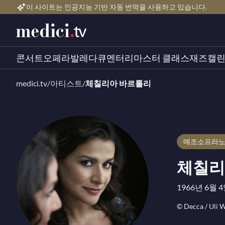
이 사이트는 인공지능 기반 자동 번역을 사용하고 있습니다.
콘서트
오페라
발레
다큐멘터리
마스터 클래스
재즈
캘
medici.tv
/
아티스트
/
체칠리아 바르톨리
메조소프라
체칠리
1966년 6월 4
© Decca / Uli 