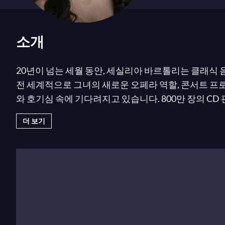
소개
20년이 넘는 세월 동안, 세실리아 바르톨리는 클래식 
전 세계적으로 그녀의 새로운 오페라 역할, 콘서트 프로그
와 호기심 속에 기다려지고 있습니다. 800만 장의 CD 판
래미상(미국), 9개의 에코상과 밤비상(독일), 2개의 클
더 보기
위 있는 상들은
Opera proibita
와 비발디, 글룩, 살리
팔린 클래식 아티스트” 중 한 명임을 반영합니다.
따라서 세실리아 바르톨리는 전 세계 수백만 사람들의 
자신의 프로젝트들이 인기를 얻음으로써 소외된 작곡
에 자부심을 느낍니다.
세실리아 바르톨리가 처음 작업한 지휘자들 중에는 