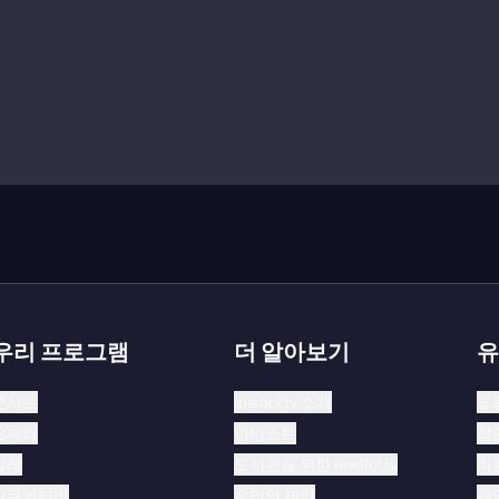
우리 프로그램
더 알아보기
유
콘서트
medici.tv 소개
도
오페라
아티스트
접
발레
도서관을 위한 medici.tv
이
다큐멘터리
우리의 제안
개