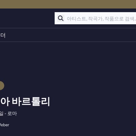
린더
노
아 바르톨리
일 - 로마
Weber