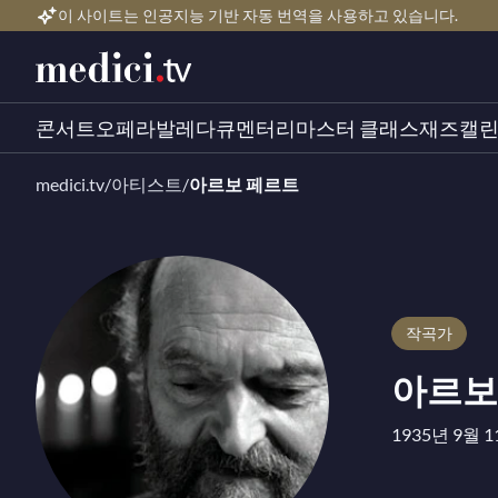
이 사이트는 인공지능 기반 자동 번역을 사용하고 있습니다.
콘서트
오페라
발레
다큐멘터리
마스터 클래스
재즈
캘
medici.tv
/
아티스트
/
아르보 페르트
작곡가
아르보
1935년 9월 