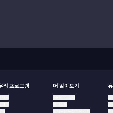
우리 프로그램
더 알아보기
유
콘서트
medici.tv 소개
도
오페라
아티스트
접
발레
도서관을 위한 medici.tv
이