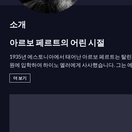
소개
아르보 페르트의 어린 시절
1935년 에스토니아에서 태어난 아르보 페르트는 탈린 
원에 입학하여 하이노 엘러에게 사사했습니다. 그는 
더 보기
연속음악에서 그레고리오 성가로
1960년대 초반, 그는 스스로 연속음악(serial mu
합창을 위한 칸타타
우리의 정원
과 그의 오라토리오
세
1960년대 말, 창작의 위기에 시달리던 아르보 페르