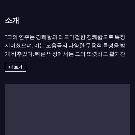
소개
"그의 연주는 경쾌함과 리드미컬한 경쾌함으로 특징
지어졌으며, 이는 모음곡의 다양한 무용적 특성을 밝
게 비추었다. 빠른 악장에서는 그의 또렷하고 활기찬
음색이 느린 부분에서는 녹아내리듯 아름다워졌는데,
더 보기
첫 번째 모음곡의 사라반드와 같았다; 전체 작품은 그
의 우아하게 미묘한 프레이징으로 더욱 빛났다." –
뉴
욕 타임스
, 2014년 8월
앙투안 타메스티는 오케스트라와 함께 최고 수준에서
연주하는 비올라 연주자로서 드문 명성을 얻었으며,
실내악 연주자 및 독주자로서도 끊임없이 수요가 있
다. 2014년 8월 그는 모스트리 모차르트 페스티벌에
다시 초청되어 바흐와 힌데미트의 독주 리사이틀과 마