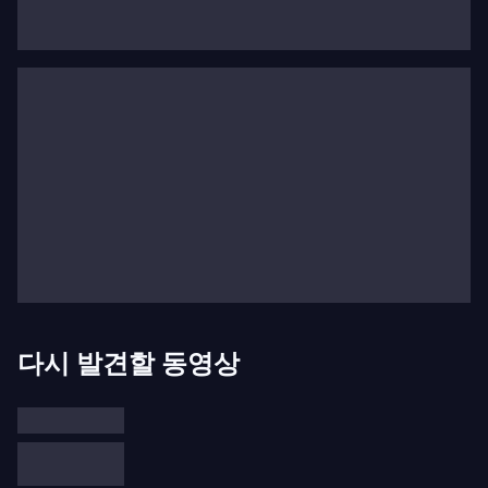
틴 프뢰스트, 샤이 보스너와 함께하는 실내악 콘서트
를 공연했다. 뉴욕 타임스는 그의 "세련되고 침착한 음
색"과 "열정적인 불꽃"을 칭찬하며, 이어지는 느린 악
장에 우아한 질감과 색채의 범위를 부여했다고 평했
다. 타메스티 씨가 "성찰적인 사라반드"에 비유한 마지
막 악장은 영혼을 울리는 강렬함으로 펼쳐졌다."
타메스티의 레퍼토리는 바로크 시대부터 현대에 이르
기까지 다양하며, 그는 조지 벤자민의 를 타베아 짐머
만과 함께 님버스 레코드에서 녹음하는 등 여러 세계
초연을 수행했다. 또한 브루노 만토바니가 타베아 짐
머만과 자신을 위해 작곡한 두 대의 비올라를 위한 협
다시 발견할 동영상
주곡을 라디오 프랑스 필하모닉 오케스트라 및 WDR
쾰른과 함께 초연했다. 2009년에는 오스트리아 작곡
가 올가 노이비르트가 타메스티를 위해 협주곡을 작곡
했으며, 그는 이를 비엔나, 베를린, 도쿄에서 초연했다.