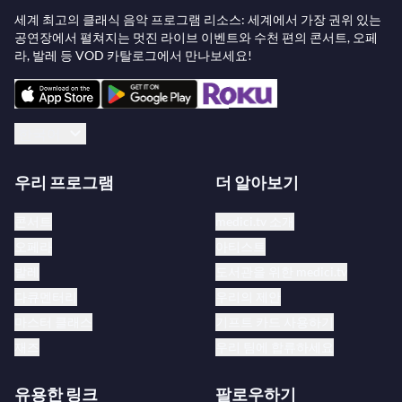
니 오케스트라와 다니엘 하딩과 함께 초연할 예정이
세계 최고의 클래식 음악 프로그램 리소스: 세계에서 가장 권위 있는
공연장에서 펼쳐지는 멋진 라이브 이벤트와 수천 편의 콘서트, 오페
다.
라, 발레 등 VOD 카탈로그에서 만나보세요!
앙투안 타메스티는 뛰어난 음반 경력을 가지고 있다.
2012년 11월에 발매된 나이브 레코드의 바흐 모음곡 3
한국어
곡 녹음은 BBC 뮤직 매거진에서 "매혹적"이라며 별 다
섯 개를 받았고, 마크 민코프스키와 레 뮤지시앙 뒤 루
우리 프로그램
더 알아보기
브르와 함께한 베를리오즈의 <이탈리아의 해롤드> 녹
음도 나이브에서 발매되어 데일리 텔레그래프에서
콘서트
medici.tv 소개
"앙투안 타메스티의 풍부하고 버건디 빛 음색과 그의
오페라
아티스트
연주의 감미로운 서정성과 활력으로 강화되었다"며
발레
도서관을 위한 medici.tv
‘이번 주의 CD’로 선정되었다. 2014년에 발매된 프랑
다큐멘터리
우리의 제안
크푸르트 방송 교향악단과 파보 예르비와 함께한 힌데
마스터 클래스
기프트 카드 사용하기
미트 독주 및 협주 작품 녹음은 BBC 뮤직 매거진에서
재즈
우리 팀에 합류하세요
별 다섯 개를 받았다. 2015년에는 2013년 11월 런던 심
포니 오케스트라와 발레리 게르기예프와 함께 녹음한
유용한 링크
팔로우하기