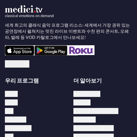
오케스트라와 함께 하는 헨델의
메시아
, 헬싱키 필하
모닉 오케스트라와 함께 하는 하이든의
천지창조
, 도
이체 심포니 오케스트라 베를린과 함께 하는 모차르트
세계 최고의 클래식 음악 프로그램 리소스: 세계에서 가장 권위 있는
공연장에서 펼쳐지는 멋진 라이브 이벤트와 수천 편의 콘서트, 오페
엑술타테 유빌라테
, 바르셀로나 및 카탈루냐 국립 심
라, 발레 등 VOD 카탈로그에서 만나보세요!
포닉 오케스트라와 함께 하는 루퍼스 웨인라이트의
드
림 레퀴엠
을 공연합니다. 또한 24/25 시즌 토론토 심포
니 오케스트라의 스포트라이트 아티스트로 선정되었
한국어
으며, 에릭 슈나이더와 함께하는
오필리아
, 율리우스
드레이크와 함께하는
파라다이스 로스트
프로젝트로
우리 프로그램
더 알아보기
유럽 투어를 진행합니다.
콘서트
medici.tv 소개
안나의 다양한 녹음과 뮤직 비디오는 2013년 안드레
오페라
아티스트
아스 모렐 감독의 다큐멘터리
안나 프로하스카의 환상
발레
도서관을 위한 medici.tv
적인 세계
의 주제가 되었습니다. 그녀의 첫 솔로 앨범
다큐멘터리
우리의 제안
‘Sirène’은 2011년 도이체 그라모폰 레이블에서 발매
마스터 클래스
기프트 카드 사용하기
되었으며, 이어 2013년 ‘Enchanted Forest’, 2014년
재즈
우리 팀에 합류하세요