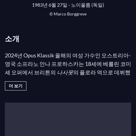
1983년 6월 27일 - 노이울름 (독일)
© Marco Borggreve
소개
2024년 Opus Klassik 올해의 여성 가수인 오스트리아-
영국 소프라노 안나 프로하스카는 18세에 베를린 코미
셰 오퍼에서 브리튼의
나사못
의 플로라 역으로 데뷔했
으며, 곧이어 베를린 슈타츠오퍼 운터 덴 린덴에서 23
더 보기
세에 앙상블에 합류했습니다. 이후 세계 최고의 오페
라 하우스와 오케스트라와 함께 뛰어난 국제적 경력을
쌓아왔습니다.
오페라 하이라이트로는 조지 벤자민의
Picture a day
like this
초연에서 자벨 역과 페스티벌 드 엑상프로방