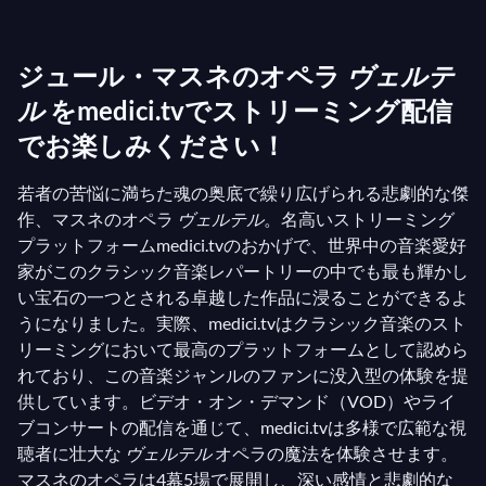
ルテル効果」として知られる、より暗い影響をもた
らしました。本の出版後、小説の英雄に触発された
ジュール・マスネのオペラ
ヴェルテ
読者たちの間で自殺の波が広がりました。この波は
やがて収まりましたが、
ル
をmedici.tvでストリーミング配信
ウェルテル
に関する何か魅
力的なものは長く続きました。彼の揺るぎなく妥協
でお楽しみください！
しない性格は、多くの読者の心に触れ続けたので
若者の苦悩に満ちた魂の奥底で繰り広げられる悲劇的な傑
す。その中には、著名なフランスの作曲家
ジュー
作、マスネのオペラ
ヴェルテル
。名高いストリーミング
ル・マスネ
もおり、1892年にこの心に残る作品の
プラットフォームmedici.tvのおかげで、世界中の音楽愛好
オペラ版を作曲しました。それ以来、ゲーテの詩と
家がこのクラシック音楽レパートリーの中でも最も輝かし
マスネの感動的な旋律の間で、ウェルテルは世界で
い宝石の一つとされる卓越した作品に浸ることができるよ
最も権威ある舞台で暗いダイヤモンドのように輝き
うになりました。実際、medici.tvはクラシック音楽のスト
続けています！
リーミングにおいて最高のプラットフォームとして認めら
れており、この音楽ジャンルのファンに没入型の体験を提
供しています。ビデオ・オン・デマンド（VOD）やライ
ブコンサートの配信を通じて、medici.tvは多様で広範な視
聴者に壮大な
ヴェルテル
オペラの魔法を体験させます。
マスネのオペラは4幕5場で展開し、深い感情と悲劇的な