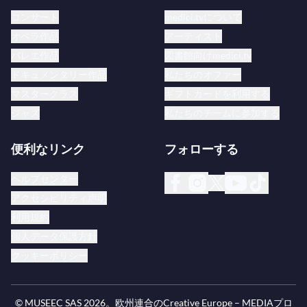
コンサート
medici.tvについて
オペラ作品
アーティスト
バレエ作品
図書館向けmedici.tv
ドキュメンタリー作品
私たちのオファー
マスタークラス
ギフトカードを利用する
ジャズ
私たちのチームに参加する
便利なリンク
フォローする
ヘルプセンター
アクセシビリティ声明
利用規約
個人データ保護方針
クッキーポリシー
© MUSEEC SAS
2026
。欧州連合のCreative Europe – MEDIAプロ