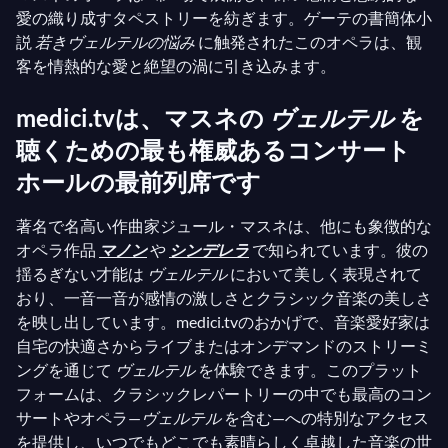
愛の織り成すタペストリーを紡ぎます。ゲーテの書簡体小
説
若きヴェルテルの悩み
に触発されたこのオペラは、観
客を情熱的な愛と絶望の渦に引き込みます。
medici.tvは、マスネの
ヴェルテル
を
聴くための最も権威あるコンサート
ホールの最前列席です
著名で名高い作曲家ジュール・マスネは、他にも象徴的な
オペラ作品
マノン
や
シンデレラ
で知られています。彼の
揺るぎない才能は
ヴェルテル
において美しく表現されて
おり、一音一音が感情の激しさとクラシック音楽の美しさ
を映し出しています。medici.tvのおかげで、音楽愛好家は
自宅の快適さからライブまたはオンデマンドのストリーミ
ングを通じて
ヴェルテル
を体験できます。このプラット
フォームは、クラシックレパートリーの中でも最高のコン
サートやオペラ—
ヴェルテル
を含む—への特別なアクセス
を提供し、いつでもどこでも素晴らしく卓越した音楽の世