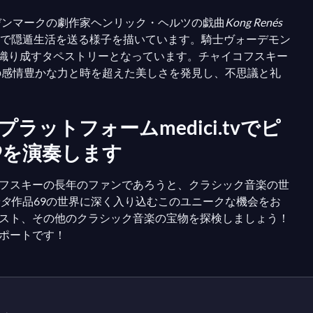
デンマークの劇作家ヘンリック・ヘルツの戯曲
Kong Renés
城で隠遁生活を送る様子を描いています。騎士ヴォーデモン
織り成すタペストリーとなっています。チャイコフスキー
の感情豊かな力と時を超えた美しさを発見し、不思議と礼
トフォームmedici.tvでピ
9を演奏します
イコフスキーの長年のファンであろうと、クラシック音楽の世
タ
作品69の世界に深く入り込むこのユニークな機会をお
アニスト、その他のクラシック音楽の宝物を探検しましょう！
スポートです！