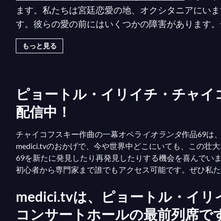
ます。私たちは宮廷恋愛の地、オクシタニアにいま
す。彼らの愛の前にはいくつかの障害があります。
タの盲目という彼女自身も知らない性質の障害です
もっと見る
密の要塞に閉じ込められていました。ある日、ヴォ
彼女に盲目であることを明かし、色や光とは何かを
チャイコフスキーの最後の作品（1892年初演）
ピョートル・イリイチ・チャイ
す。シェイクスピアが特にバラについて書いたよう
配信中！
筋書きを持つチャイコフスキーのオペラ
イオランタ
チャイコフスキー作曲の一幕オペラ
イオランタ
作品69は
medici.tvのおかげで、今や世界中どこにいても、
69を新たに発見したり再発見したりする機会を喜んでいま
初心者から専門家まで誰でもアクセス可能です。ぜひ私
medici.tvは、ピョートル・
コンサートホールの最前列席で