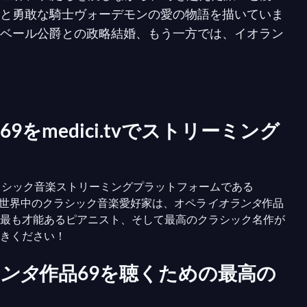
と勇敢な騎士ヴォーデモンの愛の物語を描いていま
ベール公爵との政略結婚、もう一方では、イオラン
育てられ、障害がもたらす苦しみから守るために秘
と赤いバラを区別できないことに気づきます。彼は
す。
質に触れることができる愛の力への賛歌となりま
69をmedici.tvでストリーミング
も、その香りは変わらない。」壮大な楽譜と深遠な
真の本質について考えさせてくれます。
ラシック音楽ストリーミングプラットフォームである
す。世界中のクラシック音楽愛好家は、オペラ
イオランタ
作品
ト、最も才能あるピアニスト、そして最高のクラシック名作が
聴きください！
ンタ
作品69を聴くための最高の