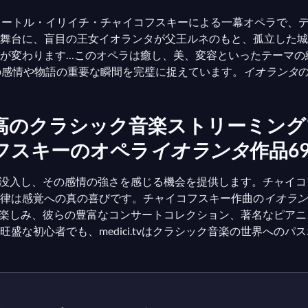
ョートル・イリイチ・チャイコフスキーによる一幕オペラで、
を舞台に、盲目の王女イオランタが父王ルネのもと、孤立した
が変わります…このオペラは癒し、美、変容といったテーマの
の感情や物語の重要な瞬間を完璧に捉えています。
イオランタ
クラシック音楽ストリーミングプラッ
フスキーのオペラ
イオランタ
作品6
オペラに没入し、その感情の強さを感じる機会を提供します。チャ
律は感覚への真の喜びです。チャイコフスキー作曲の
イオラン
た名作を楽しみ、彼らの豊富なコンサートコレクション、著名なピ
な初心者でも、medici.tvはクラシック音楽の世界へのパ