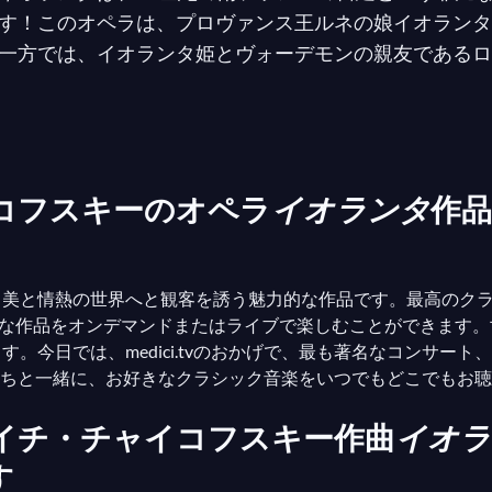
す！このオペラは、プロヴァンス王ルネの娘イオランタ
一方では、イオランタ姫とヴォーデモンの親友であるロ
。実際、イオランタは父親によって世界から隔離されて
ーデモンが彼女の隠れ家に加わり、彼女が庭の白いバラ
説明し、彼女にとって未知であった世界を明らかにしま
は、このようにして、外見を超えて物事や魂の最も深い本
コフスキーのオペラ
イオランタ
作品
に、「名前に何の意味がある？バラを他の名前で呼んで
は、私たちを感動させ、表面的な区別を超えた愛と美の
、美と情熱の世界へと観客を誘う魅力的な作品です。最高のク
この壮大な作品をオンデマンドまたはライブで楽しむことができま
す。今日では、medici.tvのおかげで、最も著名なコンサー
たちと一緒に、お好きなクラシック音楽をいつでもどこでもお
イリイチ・チャイコフスキー作曲
イオラ
す