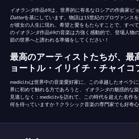
イオランタ
作品69は、世界的に有名なロシアの作曲家ピ
Datter
を基にしています。物語は15世紀のプロヴァンス
が彼女の人生に現れ、希望と愛をもたらすことで、すべて
の
イオランタ
作品69の音楽は力強く感動的で、登場人物
節の世界へと誘われる準備をしてください！
最高のアーティストたちが、最高の
ョートル・イリイチ・チャイコ
medici.tvは世界中の音楽愛好家に、この卓越した
界に初めて触れる方であろうと、
イオランタ
の魅惑的な旋
見逃しなく：medici.tvを訪れて、この時代を超え
何を待っていますか？クラシック音楽の専門家でも好奇心旺盛