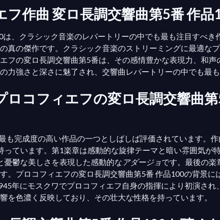
ィエフ作曲 変ロ長調交響曲第5番 作品
100は、クラシック音楽のレパートリーの中でも最も注目すべ
真の傑作です。クラシック音楽のストリーミングに最適なプラット
エフの変ロ長調交響曲第5番は、その感情豊かな表現力、和声
の力強さと深さに魅了され、交響曲レパートリーの中でも最も
ゲイ・プロコフィエフの変ロ長調交響曲第
彼の最も完成度の高い作品の一つとしばしば評価されています。
持っています。第1楽章は感動的な旋律テーマと暗い雰囲気が
と憂鬱な美しさを表現した感動的な
アダージョ
です。最後の楽
す。プロコフィエフの変ロ長調交響曲第5番 作品100の背景
1945年にモスクワでプロコフィエフ自身の指揮により初演さ
響を色濃く反映しており、その壮大な性格を持っています。