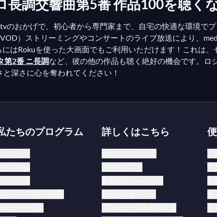
交響曲第5番 作品100を聴くならme
ci.tvのおかげで、初心者から専門家まで、自宅の快適な環境
OD）ストリーミングやコンサートのライブ放送により、medic
らにはRokuを使った大画面でもご利用いただけます！これは
第2番 ニ長調
など、彼の他の作品も聴く絶好の機会です。ロ
しさと深さに心を奪われてください！
私たちのプログラム
詳しくはこちら
便
コンサート
medici.tvについて
ヘ
オペラ作品
アーティスト
ア
バレエ作品
図書館向けmedici.tv
利
ドキュメンタリー作品
私たちのオファー
個
マスタークラス
ギフトカードを利用する
ク