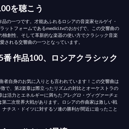
100を聴こう
き作品の一つです。才能あふれるロシアの音楽家セルゲイ・
フォームであるmedici.tvのおかげで、この交響曲の
の独創性、そして革新的な楽器の使い方でクラシック音楽
愛される交響曲の一つとなっています。
5番 作品100、ロシアクラシック
作曲者自身のお気に入りとも言われています！この交響曲は
特徴で、第2楽章は際立ったリズムの対比とオーケストラの
章は活力とエネルギーに満ちた
アレグロ・ヴィヴァーチェ
には第二次世界大戦があります。ロシアの作曲家は激しい戦
れ、ナチス・ドイツに対するソ連の勝利が間近に迫ったこと