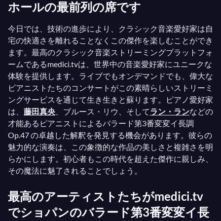
ホールの最前列の席です
今日では、技術の進歩により、クラシック音楽愛好家は自
宅の快適さを離れることなくこの傑作を楽しむことができ
ます。最高のクラシック音楽ストリーミングプラットフォ
ームであるmedici.tvは、世界中の音楽愛好家にユニークな
体験を提供します。ライブでもオンデマンドでも、偉大な
ピアニストたちのコンサートがこの素晴らしいストリーミ
ングサービスを通じて生き生きと蘇ります。ピアノ愛好家
は、
藤田真央
、ブルース・リウ、そして
ラン・ラン
などの
才能あるピアニストによるバラード第3番変変イ長調
Op.47 の卓越した解釈を発見する機会があります。彼らの
魅力的な演奏は、この象徴的な作品の美しさと複雑さを明
らかにします。初心者もこの時代を超えた傑作に親しみ、
その魔法に魅了されることでしょう。
最高のアーティストたちがmedici.tv
でショパンのバラード第3番変変イ長