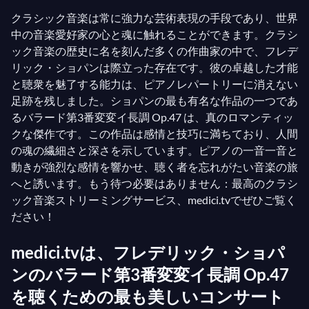
クラシック音楽は常に強力な芸術表現の手段であり、世界
中の音楽愛好家の心と魂に触れることができます。クラシ
ック音楽の歴史に名を刻んだ多くの作曲家の中で、フレデ
リック・ショパンは際立った存在です。彼の卓越した才能
と聴衆を魅了する能力は、ピアノレパートリーに消えない
足跡を残しました。ショパンの最も有名な作品の一つであ
るバラード第3番変変イ長調 Op.47 は、真のロマンティッ
クな傑作です。この作品は感情と技巧に満ちており、人間
の魂の繊細さと深さを示しています。ピアノの一音一音と
動きが強烈な感情を響かせ、聴く者を忘れがたい音楽の旅
へと誘います。もう待つ必要はありません：最高のクラシ
ック音楽ストリーミングサービス、medici.tvでぜひご覧く
ださい！
medici.tvは、フレデリック・ショパ
ンのバラード第3番変変イ長調 Op.47
を聴くための最も美しいコンサート