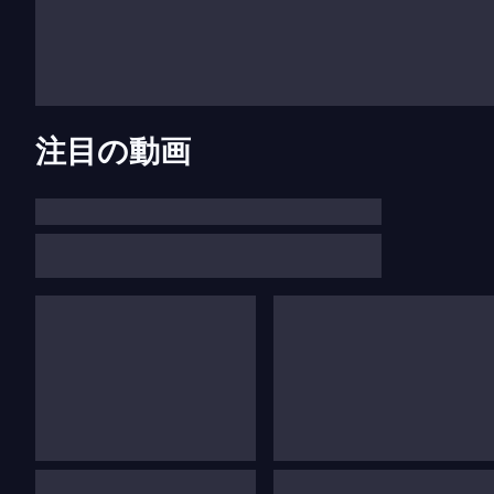
1967年に設立されたasbl-オペラ・ロワイヤル・ド
ルギーの三大オペラハウスの一つです。創設以来、この機関
館）。
注目の動画
地理的位置
その地理的位置は、リエージュとユーレギオの中心部にあ
けています。
運営
2007年から、機関の総支配人はステファノ・マッツォ
担っています。アリヴァベーニの才能は世界的に認められ
レパートリーとキャスティング
19世紀のレパートリー（ヴェルディ、プッチーニ、マス
て、リエージュを拠点とするこのオペラハウスは、チェル