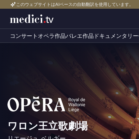
このウェブサイトはAIベースの自動翻訳を使用しています。
コンサート
オペラ作品
バレエ作品
ドキュメンタリー
ワロン王立歌劇場
リエージュ, ベルギー