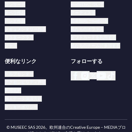
コンサート
medici.tvについて
オペラ作品
アーティスト
バレエ作品
図書館向けmedici.tv
ドキュメンタリー作品
私たちのオファー
マスタークラス
ギフトカードを利用する
ジャズ
私たちのチームに参加する
便利なリンク
フォローする
ヘルプセンター
アクセシビリティ声明
利用規約
個人データ保護方針
クッキーポリシー
© MUSEEC SAS
2026
。欧州連合のCreative Europe – MEDIAプロ