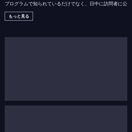
プログラムで知られているだけでなく、日中に訪問者に公
開される2つの劇場の独特な建築でも有名です。
もっと見る
年間400回以上の幕開けを誇るパリ・オペラ座は、豊かな
バレエ、オペラ、コンサートのプログラムを提供するとと
もに、若い観客向けに特別に作られたプログラムも展開し
ています。
パリ・オペラ座の使命は、オペラと振付の遺産からの作品
をできるだけ多くの人々に提供し、現代作品の創作と上演
を促進し、歌手やダンサーの専門的な訓練と育成に貢献す
ることです。
年間約90万人の観客を迎える中で、新しい観客層の獲得
はパリ・オペラ座の使命の中心にあります。そのために、
同機関はオペラとダンスの魅力と発見を共有し、より良く
伝えるための新しいプロジェクトを常に展開しています。