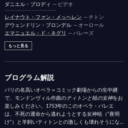
ダニエル・ブロディ
— ビデオ
レイナウト・ファン・メッヘレン
— チトン
グウェンドリン・ブロンデル
— オーロール
エマニュエル・ド・ネグリ
— パレーズ
もっと見る
プログラム解説
パリの名高いオペラ＝コミック劇場からの生中継
で、モンドンヴィル作曲の
ティトンと暁の女神
をお
楽しみください。1753年のこのオペラ・バレエ
は、不死の運命から逃れようとする女神暁（“夜明
け”）と羊飼いティトンとの激しくも壊れそうにな