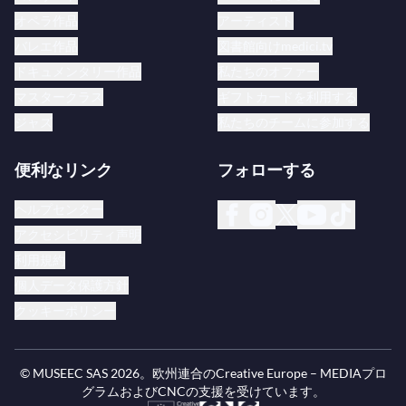
オペラ作品
アーティスト
バレエ作品
図書館向けmedici.tv
ドキュメンタリー作品
私たちのオファー
マスタークラス
ギフトカードを利用する
ジャズ
私たちのチームに参加する
便利なリンク
フォローする
ヘルプセンター
アクセシビリティ声明
利用規約
個人データ保護方針
クッキーポリシー
© MUSEEC SAS
2026
。欧州連合のCreative Europe – MEDIAプロ
グラムおよびCNCの支援を受けています。