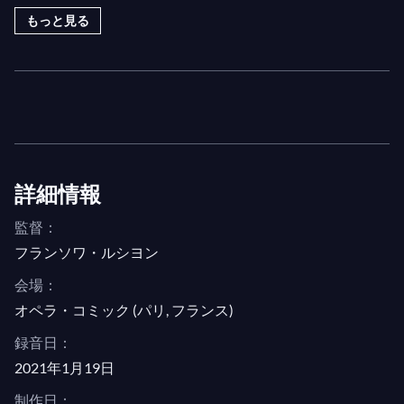
い関係を描いています。バジル・トゥイストの見事
もっと見る
な演出と、ウィリアム・クリスティ指揮のレ・ザー
ル・フロラン（Les Arts Florissants）による典型的
に完璧な演奏が、この作品を視覚と聴覚の喜びにし
ています。主役はスター・テノールのラインウド・
ヴァン・メヘレンと高く評価されるソプラノのグウ
ェンドリン・ブロンドールが演じ、ジュリー・ロゼ
がラミュール役、エマニュエル・ド・ネグリがパレ
詳細情報
役、さらにマルク・モイヨンとレナート・ドルチー
監督：
ニがエオール（アイオロス）とプロメテウス役を務
フランソワ・ルシヨン
めます。
会場：
オペラ・コミック (パリ, フランス)
録音日：
2021年1月19日
制作日：