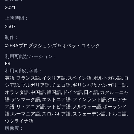
2021
上映時間：
2h07
制作：
© FRAプロダクションズ & オペラ・コミック
利用可能なバージョン：
FR
利用可能な字幕：
英語, フランス語, イタリア語, スペイン語, ポルトガル語, ロ
シア語, ブルガリア語, チェコ語, ギリシャ語, ハンガリー語,
オランダ語, 中国語, 韓国語, ドイツ語, 日本語, カタルーニャ
語, デンマーク語, エストニア語, フィンランド語, クロアチ
ア語, リトアニア語, ラトビア語, ノルウェー語, ポーランド
語, ルーマニア語, スロバキア語, スウェーデン語, トルコ語,
ウクライナ語
解像度：