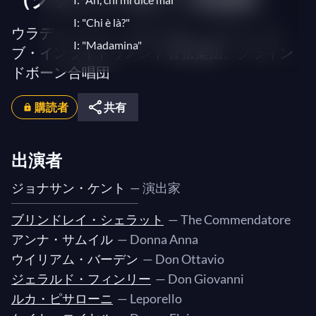
I: "Chi è là?"
ウラディーミル・ユロフスキ、エイジ・オ
I: "Madamina"
ブ・インライトゥメント管弦楽団、グライン
I: "In questa forma"
ドボーン合唱団
I: "Giovinette che fate all'amore"
購読者
共有
I: "Manco male è partita"
I: "Ho capito, signor sì!"
出演者
I: "Alfin siam liberati"
I: "Là ci darem la mano"
ジョナサン・ケント
— 演出家
I: "Fermati, scellerato!"
ブリンドレイ・シェラット
— The Commendatore
I: "Ah! fuggi il traditor!"
アンナ・サムイル
— Donna Anna
I: "Mi par ch'oggi il demonio"
ウイリアム・バーデン
— Don Ottavio
I: "Non ti fidar, o misera"
ジェラルド・フィンリー
— Don Giovanni
I: "Povera sventurata!"
ルカ・ピサローニ
— Leporello
I: "Don Ottavio, son morta!"