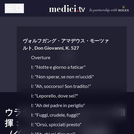
ヴォルフガング・アマデウス・モーツァ
ルト, Don Giovanni, K. 527
Overture
I: "Notte e giorno a faticar"
I: "Non sperar, se non m'uccidi"
I: "Ah, soccorso! Son tradito!"
I: "Leporello, dove sei?"
I: "Ah del padre in periglio"
ウラディーミル・ユロフスキ指
I: "Fuggi, crudele, fuggi!"
揮：「ドン・ジョヴァンニ」
I: "Orsù, spicciati presto"
（グラインドボーン音楽祭）
I: "Ah, chi mi dice mai"