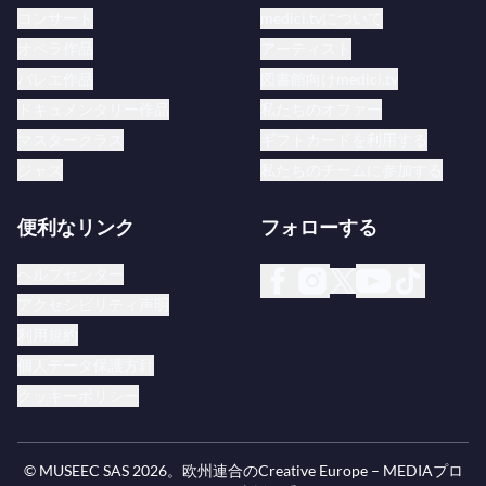
コンサート
medici.tvについて
オペラ作品
アーティスト
バレエ作品
図書館向けmedici.tv
ドキュメンタリー作品
私たちのオファー
マスタークラス
ギフトカードを利用する
ジャズ
私たちのチームに参加する
便利なリンク
フォローする
ヘルプセンター
アクセシビリティ声明
利用規約
個人データ保護方針
クッキーポリシー
© MUSEEC SAS
2026
。欧州連合のCreative Europe – MEDIAプロ