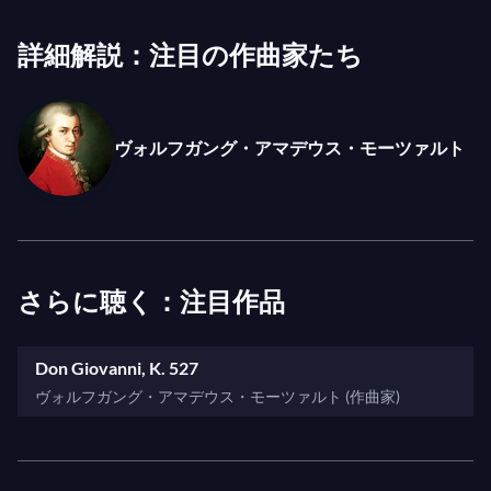
めます。
I: "Ecco il birbo che t'ha offesa!"
詳細解説：注目の作曲家たち
タイトルロールには、1986年にグラインドボーン
I: "Trema, trema o scellerato!"
の合唱団の一員として初登場した偉大なバスバリト
II: "Eh via, buffone, non me seccar!"
ン歌手ジェラルド・フィンリーも再び迎えます。彼
II: "Leporello! ...Signore?"
ヴォルフガング・アマデウス・モーツァルト
はその後、ニューヨーク、ロンドン、パリ、ウィー
II: "Ah taci, ingiusto core!"
ン、ローマ、ブダペスト、プラハで世界的な称賛を
II: "Amico, che ti par?"
浴びながら
ドン・ジョヴァンニ
を歌っています。
II: "Deh vieni alla finestra"
フィンリーには、ルカ・ピサローニ（2006年フェ
II: "V'è gente alla finestra"
さらに聴く：注目作品
スティバルの
コジ・ファン・トゥッテ
のグリエルモ
II: "Metà di voi qua vadano"
役）、ケイト・ロイヤル（ジョナサン・ケントの
II: "Zitto, lascia che i senta"
2006年演出の
ねじの回転
のガヴァネス役）、そし
Don Giovanni, K. 527
II: "Vedrai, carino"
て若きロシアのソプラノ、アンナ・サムイルがドン
ヴォルフガング・アマデウス・モーツァルト (作曲家)
II: "Di molte faci il lume"
ナ・アンナ役で英国オペラデビューを飾ります。
II: "Sola, sola in buio loco"
写真：© ビル・クーパー
II: "Mille torbidi pensieri"