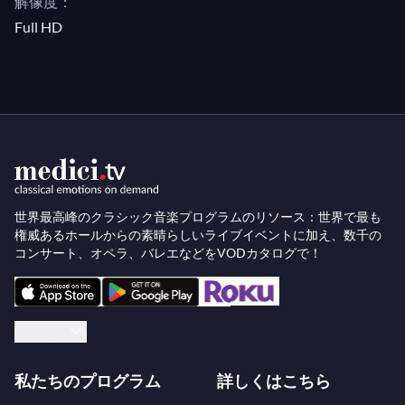
解像度：
Full HD
II: "Don Giovanni, a cenar teco"
II: "Da qual temore insolito"
II: "Ah dov'è il perfido?"
II: "Resti dunque quel birbon"
II: "Questo è il fin"
世界最高峰のクラシック音楽プログラムのリソース：世界で最も
権威あるホールからの素晴らしいライブイベントに加え、数千の
コンサート、オペラ、バレエなどをVODカタログで！
日本語
私たちのプログラム
詳しくはこちら