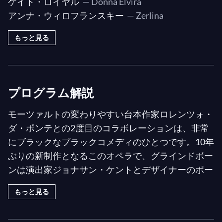
ケイト・ロイヤル
— Donna Elvira
アンナ・ウィロフランスキー
— Zerlina
I: "Or sai chi l'onore"
I: "Come mai creder deggio"
もっと見る
I: "Dalla sua pace"
I: "Io deggio ad ogni patto"
I: "Finch'han dal vino"
プログラム解説
I: "Masetto, senti un po'"
I: "Batti, batti, o bel masetto"
モーツァルトの変わりやすい台本作家ロレンツォ・
I: "Guarda un po'"
ダ・ポンテとの2度目のコラボレーションは、非常
にブラックなブラックコメディのひとつです。10年
I: "Presto, presto, pria ch'ei venga"
ぶりの新制作となるこのオペラで、グラインドボー
I: "Tra quest'abori celata"
ンは演出家ジョナサン・ケントとデザイナーのポー
I: "Bisogna aver coraggio"
ル・ブラウンという勝利のチームを再び迎えること
I: "Protegga il giusto cielo..."
もっと見る
を喜ばしく思います。一方、音楽はフェスティバル
I: "Riposate, vezzose ragazze"
音楽監督のウラディーミル・ユロフスキが指揮を務
I: "Venite pur avanti"