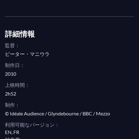
II: "Dunque quello sei tu"
II: "Ah, pietà, signori miei!"
II: "Ferma, perfido, ferma!"
詳細情報
II: "In quali eccessi"
監督：
II: "Mi tradì quell'alma ingrata"
ピーター・マニウラ
II: "Ah, ah, ah, questa è buona"
制作日：
II: "O statua gentilissima"
2010
II: "Calmatevi, idol mio!"
上映時間：
II: "Crudele? Ah no mio bene"
2h52
II: "Non mi dir, bell'idol mio"
制作：
II: "Ah si segua il suo passo"
© Idéale Audience / Glyndebourne / BBC / Mezzo
II: "Già la mensa è preparata"
利用可能なバージョン：
II: "L'ultima prova dell'amor mio"
EN, FR
II: "Che grido è questo mai?"