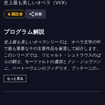
史上最も美しいオペラ（VI/X）
購読者
共有
プログラム解説
史上最も美しいオペラ
シリーズは、オペラ文学の中
で最も重要な十の主要作品を厳選して紹介します。
このシリーズでは、リヒャルト・シュトラウスの
ば
らの騎士
、モーツァルトの
魔笛
と
ドン・ジョヴァン
ニ
、ベートーヴェンの
フィデリオ
、プッチーニの
ラ・ボエーム
と
トスカ
、ヴェルディの
椿姫
と
アイー
もっと見る
ダ
、ワーグナーの
ローエングリン
、ビゼーの
カルメ
ン
に関する映像を特集しています。偉大なレパート
リーの傑作を網羅したリストではありませんが、こ
の選択は初心者がオペラの基礎を知り理解するのに