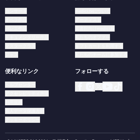
コンサート
medici.tvについて
オペラ作品
アーティスト
バレエ作品
図書館向けmedici.tv
ドキュメンタリー作品
私たちのオファー
マスタークラス
ギフトカードを利用する
ジャズ
私たちのチームに参加する
便利なリンク
フォローする
ヘルプセンター
アクセシビリティ声明
利用規約
個人データ保護方針
クッキーポリシー