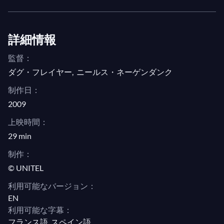
役立ちます。しかし、このシリーズは真剣な音楽愛
好家にも喜ばれるものであり、これらのオペラの最
高のプロダクションからの抜粋を鑑賞できるだけで
詳細情報
なく、ルネ・フレミング、ダイアナ・ダムラウ、ヨ
監督：
ナス・カウフマン、ロランド・ヴィラゾン、ダニエ
ダグ・フレイヤー
,
ニールス・ネーゲンダンク
ル・バレンボイム、トーマス・ハンプソン、クリス
ティアン・ティーレマン、ズービン・メータなどの
制作日：
偉大な演奏家たちのインタビューも聞くことができ
2009
ます。歌手や指揮者たちは、誰よりもよく知るこれ
上映時間：
らのオペラについて語ります。
29 min
制作：
© UNITEL
利用可能なバージョン：
EN
利用可能な字幕：
フランス語, スペイン語