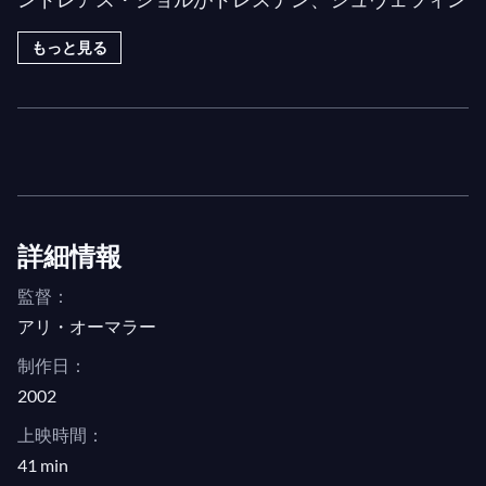
ゲン、そして彼の故郷キードリヒでのリサイタルに
もっと見る
同行します。インタビューでは、アンドレアス・シ
ョルが自身の個人的かつ芸術的な成長について語り
ます。DVDのボーナスパートでは、アンドレア
ス・ショルがジョン・ダウランドの「リュート歌
曲」とディートリヒ・ブクステフーデの「ユビラー
テ・ドミノ」を歌います。
リサイタル直後には、ショルと共演者たちが作品や
詳細情報
その解釈について議論します。「リサイタルやオペ
監督：
ラの意義とは何か、音楽の目的とは何か、演奏者や
アリ・オーマラー
伝達者によって聴衆に届けられる音楽の意味とは何
か。もちろん、音楽や芸術の目的は、人間の精神を
制作日：
啓発し、感動させることにあります。それは私たち
2002
の心と精神の両方を刺激し、形作ることに関わって
上映時間：
います。」これらの問いを含め、アンドレアス・シ
41 min
ョルはこのポートレートの中で探求したいと考えて