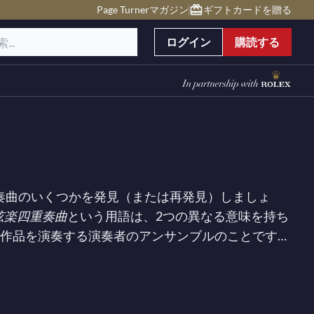
Page Turnerマガジン
ギフトカードを贈る
ログイン
購読する
四重奏曲のいくつかを発見（または再発見）しましょ
弦楽四重奏曲
という用語は、2つの異なる意味を持ち
の作品を演奏する演奏者のアンサンブルのことです。
1つのチェロのために書かれていますが、その範囲内
ており、多くは同じジャンルに属しているとは思え
ルで洗練された形式は、実験の理想的な土壌となっ