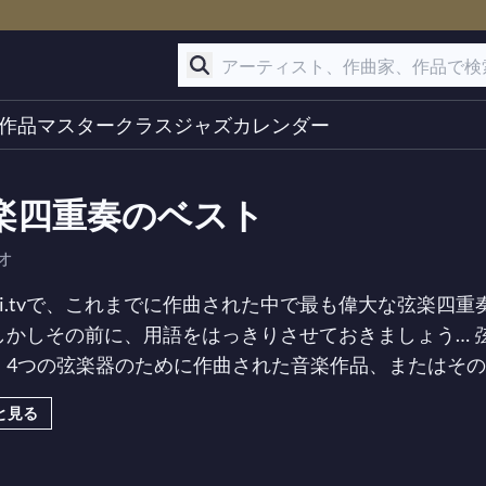
作品
マスタークラス
ジャズ
カレンダー
楽四重奏のベスト
オ
dici.tvで、これまでに作曲された中で最も偉大な弦楽
しかしその前に、用語をはっきりさせておきましょう…
。4つの弦楽器のために作曲された音楽作品、またはそ
四重奏曲は2つのヴァイオリン、1つのヴィオラ、そして
と見る
時代を超えた作曲家たちは非常に多様な作品を生み出し
ほどです。弦楽四重奏曲の無限の適応性と、そのシンプ