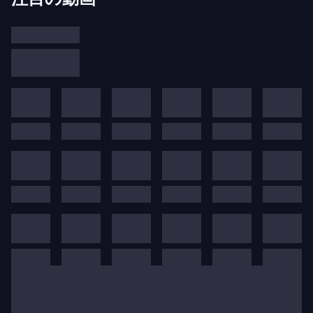
は決してないという確信と、イスラエル人とパレス
チナ人の運命が切り離せないものであるという信念
です。その活動と存在を通じて、ウェスト＝イース
タン・ディヴァン管弦楽団は、人々が互いに耳を傾
け合うことを促す橋を築くことができることを示し
ています。
もちろん、音楽だけでアラブ・イスラエル紛争を解
決することはできません。音楽は個人に対して、自
分自身を完全に表現する権利と義務を与え、隣人の
声に耳を傾けることを促します。この平等、協力、
そしてすべての人に対する正義という理念に基づ
き、オーケストラは中東の現状に対する代替モデル
を提示しています。
ウェスト＝イースタン・ディヴァン管弦楽団は、イ