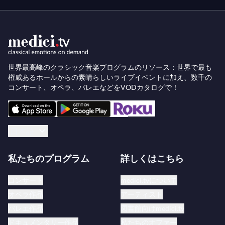
座、ニューヨークのカーネギーホール、モスクワの
チャイコフスキー音楽院、マドリードのプラザ・マ
ヨール、ブエノスアイレスのテアトロ・コロン、そ
して2006年12月18日にニューヨークの国連総会ホ
ールで行われたコフィー・アナン事務総長を讃える
世界最高峰のクラシック音楽プログラムのリソース：世界で最も
コンサートなどがあります。ウェスト＝イースタ
権威あるホールからの素晴らしいライブイベントに加え、数千の
コンサート、オペラ、バレエなどをVODカタログで！
ン・ディヴァン管弦楽団はまた、ルツェルン音楽
祭、BBCプロムス、ザルツブルク音楽祭などの名高
い音楽祭にも定期的に出演しており、今年の夏もザ
日本語
ルツブルク音楽祭にてレジデンスを務めています。
ウェスト＝イースタン・ディヴァン管弦楽団は、ワ
私たちのプログラム
詳しくはこちら
ーナー・クラシックスやユーロアーツから高く評価
コンサート
medici.tvについて
されたCDやDVDを多数リリースしています。これ
オペラ作品
アーティスト
らには、2004年のツアー最終公演のジュネーヴ・
バレエ作品
図書館向けmedici.tv
ヴィクトリアホールでのライブCDおよびDVDや、
ドキュメンタリー作品
私たちのオファー