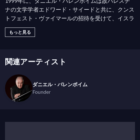
1999年に、ダニエル・バレンボイムは故パレスチ
ナの文学学者エドワード・サイードと共に、クンス
トフェスト・ヴァイマールの招待を受けて、イスラ
エル、パレスチナ、そして中東の様々なアラブ諸国
もっと見る
からの若い音楽家たちのためのワークショップを創
設しました。これは異文化間の対話を可能にし、共
通の関心事に取り組む協働の経験を促進することを
関連アーティスト
目的としています。ダニエル・バレンボイムとエド
ワード・サイードは、このオーケストラとワークシ
ョップに、ヨハン・ヴォルフガング・フォン・ゲー
ダニエル・バレンボイム
テの詩集「ウェスト＝イースタン・ディヴァン」に
Founder
ちなんだ名前を付けました。この詩集は世界文化の
概念の発展において中心的な作品です。
ウェスト＝イースタン・ディヴァン管弦楽団の最初
のセッションはヴァイマールとシカゴで行われまし
た。2002年にはスペインのセビリアに恒久的な拠