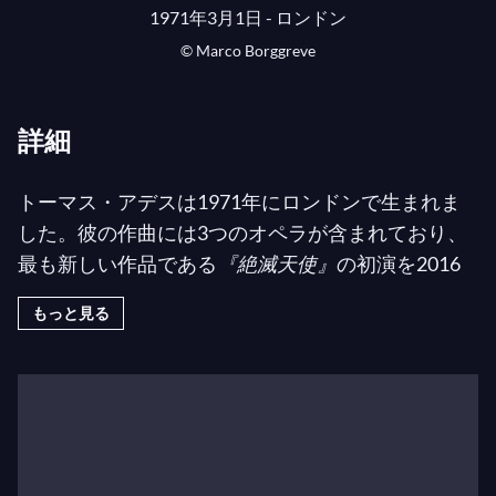
1971年3月1日 - ロンドン
© Marco Borggreve
詳細
トーマス・アデスは1971年にロンドンで生まれま
した。彼の作曲には3つのオペラが含まれており、
最も新しい作品である
『絶滅天使』
の初演を2016
年のザルツブルク音楽祭で指揮し、その後ニューヨ
もっと見る
ークのメトロポリタン歌劇場やロンドンのロイヤ
ル・オペラ・ハウスでも指揮しました。彼はロイヤ
ル・オペラ・ハウスで
『テンペスト』
の初演と再演
を指揮し、メトロポリタン歌劇場、ウィーン国立歌
劇場、そして2022年11月にはミラノのスカラ座で
の新制作も指揮しました。彼はコヴェントガーデン