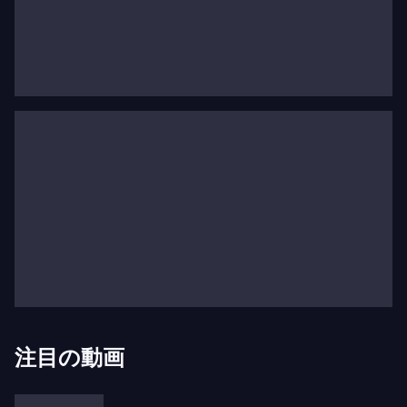
で自身の全幕バレエ作品
『ダンテ・プロジェクト』
の世界初演を指揮し、2023年5月にはパリのオペ
ラ・ガルニエでも指揮しました。2024年にはパリ
のオペラ・バスティーユで
『絶滅天使』
の新制作を
指揮する予定です。
彼は自身の管弦楽作品である
『アシラ』
（1997
年）、
『テヴォット』
（2007年）、
『ポラリス』
（2010年）、ヴァイオリン協奏曲
『コンセントリ
ック・パス』
（2005年）、ピアノと管弦楽のため
の
『イン・セブン・デイズ』
（2008年）、メゾソ
プラノ、バリトン、管弦楽のための
『トーテンタン
ツ』
（2013年）、そしてピアノと管弦楽のための
協奏曲（2019年）を頻繁に指揮しています。彼の
注目の動画
作曲には他にも多くの著名な室内楽やソロ作品が含
まれています。