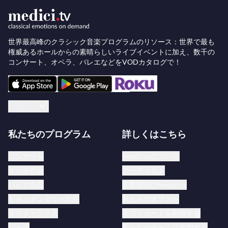
の中にはロサンゼルスでの
『真面目が肝心』
と
『ア
リスの地下の冒険』
の世界初演が含まれ、後者はコ
ヴェントガーデンでヨーロッパ初演も行われまし
世界最高峰のクラシック音楽プログラムのリソース：世界で最も
権威あるホールからの素晴らしいライブイベントに加え、数千の
た。最近のハイライトには、ウィーン・フィルハー
コンサート、オペラ、バレエなどをVODカタログで！
モニー管弦楽団でのデビューコンサートやベルリ
ン・フィルハーモニー管弦楽団での指揮デビューが
あります。2022年夏には、アンネ＝ゾフィー・ム
日本語
ターとルツェルン祝祭現代管弦楽団のためのロッシ
ュ委嘱作品であるヴァイオリンと管弦楽のための
私たちのプログラム
詳しくはこちら
『エア』
の世界初演をルツェルン音楽祭で指揮しま
した。
コンサート
medici.tvについて
オペラ作品
アーティスト
ロイヤル・オペラ・ハウスでの
『テンペスト』
の
バレエ作品
図書館向けmedici.tv
CD録音（EMI）は2010年のグラモフォン賞の現代
ドキュメンタリー作品
私たちのオファー
音楽部門を受賞しました。メトロポリタン歌劇場で
マスタークラス
ギフトカードを利用する
の同作品のDVDは、2013年のディアパゾン・ドー
ジャズ
私たちのチームに参加する