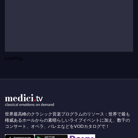
家の双方から高い評価を受けました。2004年にマ
リス・ヤンソンスが就任してからは、新たな段階が
始まり、マーラー、ブルックナー、リヒャルト・シ
ュトラウスといった作曲家や、ショスタコーヴィチ
やメシアンといった20世紀の主要な作曲家への関心
が継続しています。マリス・ヤンソンスの首席指揮
Loading...
者としての最初の2シーズンでは、ハイドンやモー
ツァルトから現代オランダ作品、ヘンツェの委嘱作
品に至る幅広いレパートリーを指揮しました。
客演指揮者
コンセルトヘボウ管弦楽団は、多くの世界的に有名
世界最高峰のクラシック音楽プログラムのリソース：世界で最も
な客演指揮者と共演しており、それぞれがオーケス
権威あるホールからの素晴らしいライブイベントに加え、数千の
トラの音色とレパートリーの発展に独自の貢献をし
コンサート、オペラ、バレエなどをVODカタログで！
ています。アーサー・ニキシュ、カール・ムック、