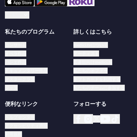
ブルーノ・ワルター、オットー・クレンペラー、ラ
ファエル・クーベリック、ピエール・モントゥー、
日本語
オイゲン・ヨッフム、カール・ベーム、ヘルベル
ト・フォン・カラヤン、ゲオルク・ショルティ、ジ
私たちのプログラム
詳しくはこちら
ョージ・セル、カルロス・クライバー、レナード・
コンサート
medici.tvについて
バーンスタイン、コリン・デイヴィス、クルト・ザ
オペラ作品
アーティスト
ンデルリンク、キリル・コンドラシン、カルロ・マ
バレエ作品
図書館向けmedici.tv
リア・ジュリーニ、クルト・マズア、ロリン・マゼ
ドキュメンタリー作品
私たちのオファー
ール、ズービン・メータ、そして名誉客演指揮者ニ
マスタークラス
ギフトカードを利用する
コラウス・ハルンコルトが含まれます。
ジャズ
私たちのチームに参加する
便利なリンク
フォローする
ヘルプセンター
アクセシビリティ声明
利用規約