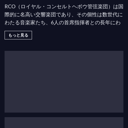
RCO（ロイヤル・コンセルトヘボウ管弦楽団）は国
際的に名高い交響楽団であり、その個性は数世代に
わたる音楽家たち、6人の首席指揮者との長年にわ
たる協力関係、そしてコンセルトヘボウのメインホ
もっと見る
ールの独特な音響特性によって形作られてきまし
た。
音楽家たち：独自の文化
このオーケストラは、「ベルベット」のような弦楽
器、「黄金の」金管楽器、そして木管楽器の卓越し
た個性的な音色によって、独自の国際的地位を築い
ています。音楽家たちは、オーケストラに独特の音
色と柔軟性をもたらす演奏文化の守護者です。ロイ
ヤル・コンセルトヘボウ管弦楽団は、最高レベルで
共演する120人の名手で構成されています。