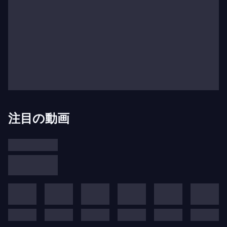
作曲家との協力
ヴィレム・メンゲルベルクの50年間の指揮期間中、
リヒャルト・シュトラウス、グスタフ・マーラー、
クロード・ドビュッシー、イーゴリ・ストラヴィン
スキーなど多様な作曲家がコンセルトヘボウ管弦楽
団を何度も指揮しました。ベーラ・バルトーク、セ
ルゲイ・ラフマニノフ、セルゲイ・プロコフィエフ
注目の動画
といった著名人は、自作をソリストとして演奏しま
した。この現代作曲家との重要な絆は、ブルーノ・
マデルナ、ピーター・シャット、ルチアーノ・ベリ
オ、ハンス・ヴェルナー・ヘンツェ、ルイジ・ノー
ノ、ジョン・アダムズらによって引き継がれ、現在
もRCOの方針となっています。