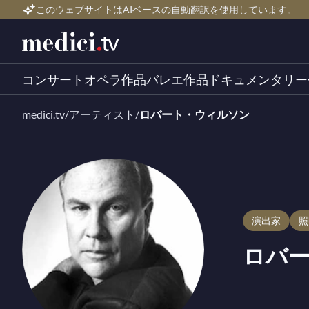
このウェブサイトはAIベースの自動翻訳を使用しています。
コンサート
オペラ作品
バレエ作品
ドキュメンタリー
medici.tv
/
アーティスト
/
ロバート・ウィルソン
演出家
ロバ