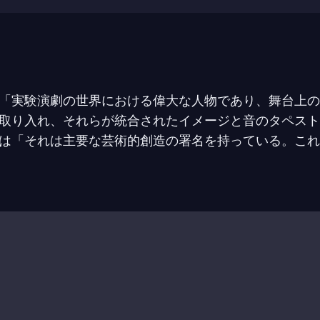
「実験演劇の世界における偉大な人物であり、舞台上の
取り入れ、それらが統合されたイメージと音のタペスト
は「それは主要な芸術的創造の署名を持っている。これ
学で教育を受け、1963年にニューヨークに到着し、ブ
・スクール・オブ・バーズと共に活動を始め、彼のカン
lin
（1973年）、
A Letter for Queen Victoria
（1974年
ンのリーダーと見なされていたウィルソンは、大規模な
世界的な称賛を受け、停滞していた形式の従来の概念を変
。国際的に著名な作家やパフォーマーと協力し、パリの