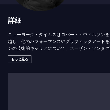
詳細
ニューヨーク・タイムズはロバート・ウィルソンを
越し、他のパフォーマンスやグラフィックアートを
ンの芸術的キャリアについて、スーザン・ソンタグ
い」と述べています。
もっと見る
テキサス州ウェイコ出身のウィルソンはテキサス大
ました。その直後、ウィルソンはバード・ホフマン
Glance
（1970年）、
The Life and Times of Joseph Sta
当時のマンハッタンの新興ダウンタウンアートシー
大な
Einstein on the Beach
（1976年）を創作し、
主要な劇場やオペラハウスとますます協働しました