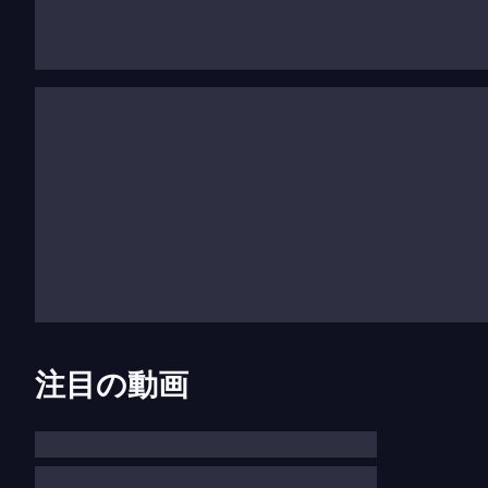
ルリナー・アンサンブル、ベルリンのシャウビュー
ィバルなどで定期的に上演される画期的なオリジナ
& Detroit II
（1987年）を、タリア劇場では革新的
また、彼はオペラのレパートリーにも独特の形式言語
Parsifal
、
The Magic Flute
（1991年）と
Madame Butt
ります。
ウィルソンは最近、インドネシアの叙事詩に基づく
スティバルに出演しました。ウィルソンは最も有名
ンゼルスでの
The Black Rider
、ニューヨークとバル
Madama Butterfly
、パリのル・シャトレでのワーグ
注目の動画
ウィルソンの活動は美術にしっかり根ざしており、
す。パリのジョルジュ・ポンピドゥー・センターや
リンク・ストリート・ヴォールト、ニューヨークと