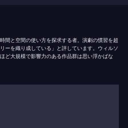
時間と空間の使い方を探求する者。演劇の慣習を超
リーを織り成している」と評しています。ウィルソ
ほど大規模で影響力のある作品群は思い浮かばな
ルックリンのプラット・インスティテュートに通い
パニーと共に
King of Spain
（1969年）、
Deafman
）などの最初の代表作を制作しました。
オペラに関心を向け、フィリップ・グラスと共に壮
えました。
Einstein
の後、ウィルソンはヨーロッパの
フェスティバル・ドートンヌ、ベルリンのデア・ベ