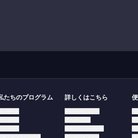
私たちのプログラム
詳しくはこちら
便
コンサート
medici.tvについて
ヘ
オペラ作品
アーティスト
ア
バレエ作品
図書館向けmedici.tv
利
ドキュメンタリー作品
私たちのオファー
個