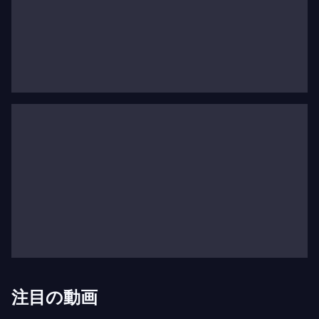
リーヒルズ・アーティスト賞を授与されました。メ
トロポリタン歌劇場、テアトロ・アッラ・スカラ、
パリ・オペラ座、ベルリン国立歌劇場での成功した
デビューを経て、世界の多くのトップ劇場で定着し
ています。2018年にはドイチェ・グラモフォン／
ユニバーサル・ミュージックからデビューアルバム
『There’s a Place for Us』をリリースし、2022年に
はセカンドアルバム『Made For Opera』を発表しま
した。
ナディーンの24/25シーズンは、ウィーン国立歌劇
場での『ロメオとジュリエット』の主演でデビュー
し、続いてメトロポリタン歌劇場で『リゴレット』
のギルダ役での出演から始まります。彼女は次のシ
ーズンにバルセロナのグラン・テアトル・デル・リ
注目の動画
セウに何度も戻り、『ラ・トラヴィアータ』のヴィ