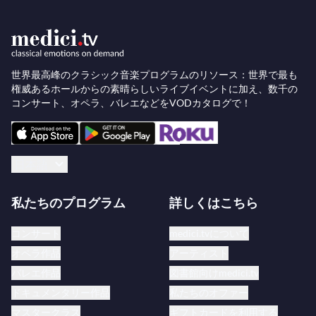
のカセヤ・センターで再び彼と共演する予定です。
過去のシーズンでのその他の注目すべき出演には、
テアトロ・ラ・フェニーチェでの『ルチア・ディ・
世界最高峰のクラシック音楽プログラムのリソース：世界で最も
権威あるホールからの素晴らしいライブイベントに加え、数千の
ランメルモール』のタイトルロール、パリ国立オペ
コンサート、オペラ、バレエなどをVODカタログで！
ラ座でのゼルリーナ（『ドン・ジョヴァンニ』）、
フラヴィア（『エリオガバロ』）、パミーナ（『魔
笛』）、ノリーナ（『ドン・パスクァーレ』）、メ
日本語
トロポリタン歌劇場でのゼルリーナとイリア（『イ
ドメネオ』）、サンフランシスコ・オペラでのジュ
私たちのプログラム
詳しくはこちら
リエット、ルチア、ムゼッタ、パミーナ、コンテッ
サなどがあります。2016年には、テアトロ・アッ
コンサート
medici.tvについて
ラ・スカラでの『リゴレット』のハウスデビューで
オペラ作品
アーティスト
レオ・ヌッチと共演し、トスカニーニ以来の伝統を
バレエ作品
図書館向けmedici.tv
破って観客からアンコールを求められ話題となりま
ドキュメンタリー作品
私たちのオファー
した。カーネギーホール、ヴェローナのアレーナ、
マスタークラス
ギフトカードを利用する