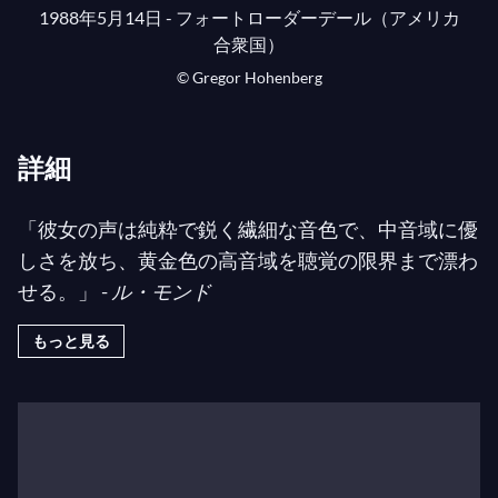
1988年5月14日 - フォートローダーデール（アメリカ
合衆国）
© Gregor Hohenberg
詳細
「彼女の声は純粋で鋭く繊細な音色で、中音域に優
しさを放ち、黄金色の高音域を聴覚の限界まで漂わ
せる。」 -
ル・モンド
もっと見る
その美しい声、シームレスなテクニック、豊かな音
楽性で称賛されるナディーン・シエラは、今日のオ
ペラ界で最も有望な若手才能の一人と評されていま
す。彼女は2017年にリチャード・タッカー賞を受
賞し、2018年にはメトロポリタン歌劇場からビバ