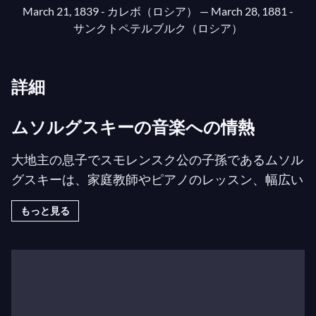
March 21, 1839 - カレボ（ロシア）
— March 28, 1881 -
サンクトペテルブルク（ロシア）
詳細
ムソルグスキーの音楽への情熱
大地主の息子でスモレンスク公の子孫であるムソル
グスキーは、家庭教師やピアノのレッスン、幅広い
一般教養を受けて完璧な教育を受けました。若きペ
もっと見る
テルブルクの中尉として、彼はグリンカのサロンに
通い、そこでキュイやバラキレフに出会い、作曲の
いくつかのレッスンを受けました。彼は何よりも音
楽に惹かれ、技術的な正式な指導を受けることなく
作曲を行いました。彼はベルリオーズの管弦楽法の