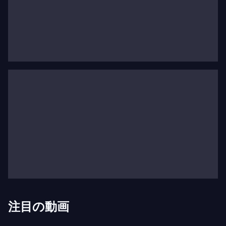
理論を読み、それは彼が亡くなった日に枕元に置か
れていました。
ムソルグスキーはすぐに軍隊を離れ、若い芸術家や
知識人たちと日々を過ごしました。芸術、政治、宗
教、哲学が彼の主な関心事でした。彼は「五人組」
（スタッソフ、ボロディン、キュイ、バラキレフ、
そして
リムスキー＝コルサコフ
）に魅了され、
1867年に
はげ山の一夜
を作曲しました。この作品
の現代性は大きな驚きをもたらしました。
モデスト・ムソルグスキーの過剰な
感受性
ムソルグスキーは虚弱な体質に悩まされていまし
注目の動画
た。経済的な深刻な不足、てんかん発作、アルコー
ル依存症により、ムソルグスキーは疑念と鬱に苛ま