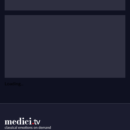
理論、合唱、地域コンサートを含む26週間の多層的
なコースへと成長しました。これまでにニューヨー
ク市のすべての区で19万人以上の子どもたちが
Midori & Friendsのプログラムに参加しています
（www.midoriandfriends.org）。
小規模な地域社会における室内楽の支援が必要だと
いう信念から、五嶋は2001年にアヴェリー・フィ
ッシャー賞の賞金を使ってPartners in Performance
を設立しました。この組織の目的は、大都市圏の利
点を持たない小さな地域社会でのリサイタルや室内
Loading...
楽への関心を刺激し強化することです。選ばれた団
体には、五嶋のリサイタルと翌シーズンに若手アー
ティストのリサイタルが大幅に割引された料金で提
供され、収益は地域の室内楽プログラムの支援に使
われます。五嶋は他の著名なアーティストにも参加
を促しており、2009-2010年シーズンにはピアニス