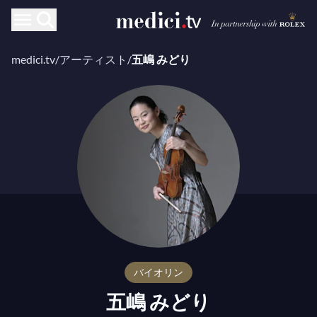
medici.tv
/
アーティスト
/
五嶋 みどり
バイオリン
五嶋 みどり