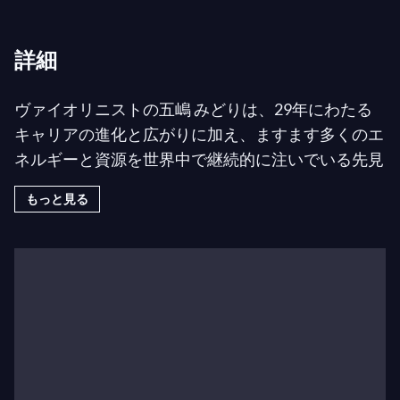
詳細
ヴァイオリニストの五嶋 みどりは、29年にわたる
キャリアの進化と広がりに加え、ますます多くのエ
ネルギーと資源を世界中で継続的に注いでいる先見
性と革新的な地域社会参加イニシアチブでも知られ
もっと見る
ています。2007年に国連事務総長パン・ギムンか
ら平和の使者に任命され、最高レベルの演奏活動の
喜びと要求を、音楽の力で人生を変えることに直接
関与することと両立させようとする若いアーティス
トのための新しいモデルを創り出しました。
2011-2012年シーズンにおいて、五嶋は世界中の地
域社会参加イニシアチブへの取り組みを深めつつ、