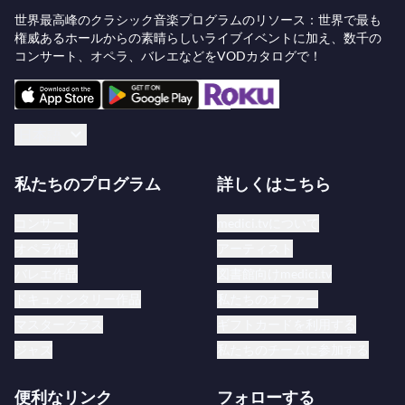
世界最高峰のクラシック音楽プログラムのリソース：世界で最も
トのジョナサン・ビスがチームに加わりました。今
権威あるホールからの素晴らしいライブイベントに加え、数千の
年度はPartners in Performanceがケンタッキー州モ
コンサート、オペラ、バレエなどをVODカタログで！
アヘッドとフロリダ州メルボルンでのコンサートを
支援します（www.pipmusic.org）。
日本語
2004年に五嶋はOrchestra Residencies Programを設
立し、米国のユースオーケストラを支援・奨励する
私たちのプログラム
詳しくはこちら
取り組みを始めました。毎年、独立委員会によって
選ばれた2つのユースオーケストラが五嶋との1週間
コンサート
medici.tvについて
のレジデンシーを受け、五嶋はユースオーケストラ
オペラ作品
アーティスト
と提携するプロのオーケストラと幅広い活動を共に
バレエ作品
図書館向けmedici.tv
します。五嶋は各オーケストラと共演し、地元の資
ドキュメンタリー作品
私たちのオファー
金調達、政治的な芸術擁護、マスタークラス、室内
マスタークラス
ギフトカードを利用する
楽ワークショップ、チームビルディングの社会イベ
ジャズ
私たちのチームに参加する
ントに参加し、士気を高め、新たなパートナーシッ
便利なリンク
フォローする
プを築き、ユースオーケストラの地域での地位を確