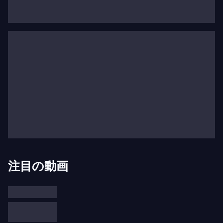
4大陸12カ国でコンサートを行います。オーケスト
ラとの共演では、オスモ・ヴァンスカ指揮のミネソ
タ管弦楽団と2週間の共演があり、クリストフ・エ
ッシェンバッハ指揮のナショナル交響楽団とジョ
ン・ストルゴーズ指揮のロイヤル・デンマーク管弦
楽団と共にワシントンD.C.とコペンハーゲンでブリ
テンの協奏曲を演奏します。バーミンガムとロンド
ン・プロムスではアンドリス・ネルソンス指揮のシ
ティ・オブ・バーミンガム交響楽団と共演し、ワル
ターンの協奏曲をヴァシリー・ペトレンコ指揮のロ
イヤル・リヴァプール・フィルハーモニー管弦楽団
と、ベートーヴェンの協奏曲をペトル・アルトリヒ
注目の動画
ター指揮のチェコ・フィルハーモニー管弦楽団と演
奏します。また、4回のヨーロッパでのリサイタル
ツアーも予定されています。年間を通じての一貫し
たテーマは、南カリフォルニア大学ソーントン音楽