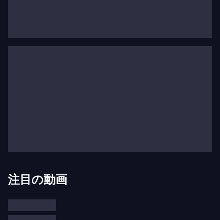
には
ワルシャワ国際ショパンコンクール
でも同様の
栄誉を得ました。それ以来、彼女は能力と人気の両
面で世界で最も著名なピアニストの一人と見なされ
ています。
彼女の性格がしばしば19世紀および20世紀の技巧
的な名作に向かわせる一方で、マルタはバッハ、バ
ルトーク、ベートーヴェン、メシアンはもちろん、
ショパン、シューマン、リスト、ドビュッシー、ラ
ヴェル、フランク、プロコフィエフ、ストラヴィン
スキー、ショスタコーヴィチ、チャイコフスキーな
どの作品も含む幅広いレパートリーを維持していま
す。
注目の動画
ヨーロッパ、日本、アメリカ、イスラエルの最も権
威あるオーケストラ、指揮者、音楽祭から定期的に