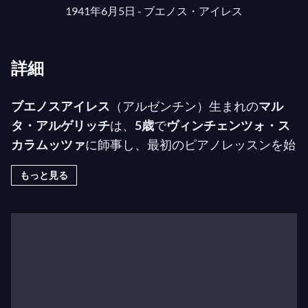
1941年6月5日 - ブエノス・アイレス
詳細
ブエノスアイレス
（アルゼンチン）生まれの
マル
タ・アルゲリッチ
は、
5歳
で
ヴィンチェンツォ・ス
カラムッツァ
に師事し、最初のピアノレッスンを始
めました。
神童
と見なされ、間もなく定期的にコン
もっと見る
サートやリサイタルを行うようになりました。
1955年
に
ヨーロッパに移り
、
ロンドン
、
ウィー
ン
、
スイス
で
ブルーノ・ザイドルホファー
、
フリー
ドリヒ・グルダ
、
ニキータ・マガロフ
、
ディヌ・リ
パッティ
、
シュテファン・アスケナージ
に師事して
学び続けました。
1957年
には
ボルツァーノ
と
ジュ
ネーヴピアノコンクール
の両方で優勝し、
1965年