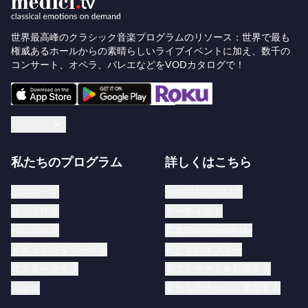
フェスティバル
を開始しました。
世界最高峰のクラシック音楽プログラムのリソース：世界で最も
キャリアの概要：
権威あるホールからの素晴らしいライブイベントに加え、数千の
コンサート、オペラ、バレエなどをVODカタログで！
1949年：8歳でブエノスアイレスでコンサートデ
ビュー。
日本語
1955年：アルゼンチンでの学びの後、フリード
リヒ・グルダ、マドレーヌ・リパッティ、ニキー
私たちのプログラム
詳しくはこちら
タ・マガロフに師事するためヨーロッパへ。
1957年：ジュネーヴとブゾーニコンクールでピ
コンサート
medici.tvについて
アノの最優秀賞を受賞。
オペラ作品
アーティスト
1960年7月：ショパン、ブラームス、リスト、ラ
バレエ作品
図書館向けmedici.tv
ヴェル、プロコフィエフのソロ作品で録音デビュ
ドキュメンタリー作品
私たちのオファー
ー。
マスタークラス
ギフトカードを利用する
1964年：自信喪失の時期を経て、ピアニストの
ジャズ
私たちのチームに参加する
シュテファン・アスケナージとその妻に出会い、彼