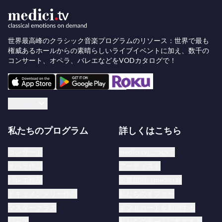
デンのツアーでバーデン・バーデンにてプラシド・
ドミンゴの指揮のもと同じ作品に出演しました。
世界最高峰のクラシック音楽プログラムのリソース：世界で最も
1998年秋、彼はソニー・クラシックスから配信さ
権威あるホールからの素晴らしいライブイベントに加え、数千の
れた初のソロCD『ベル・カント』をリリースしま
コンサート、オペラ、バレエなどをVODカタログで！
した。続いて、アルゼンチンのタンゴの作曲家カル
ロス・ガルデルに捧げた『マルセロ・アルバレス・
シングス・ガルデル』、フランス・オペラのアリア
日本語
集『フレンチ・オペラ・アリアズ』、そして人気の
オペラ・アリア集『ザ・テナー・パッション』の3
私たちのプログラム
詳しくはこちら
枚のCDが続きました。また、ルネ・フレミングと
コンサート
medici.tvについて
共演したオペラ『マノン』の全曲アルバムもリリー
オペラ作品
アーティスト
スされ、パリのバスティーユ歌劇場でのライブ録音
バレエ作品
図書館向けmedici.tv
です。DVDには、ミラノ・スカラ座での『ラ・ボ
ドキュメンタリー作品
私たちのオファー
エーム』、コヴェント・ガーデン、バルセロナ・リ
マスタークラス
ギフトカードを利用する
セウ劇場、シエナ劇場での『リゴレット』、ジェノ
ジャズ
私たちのチームに参加する