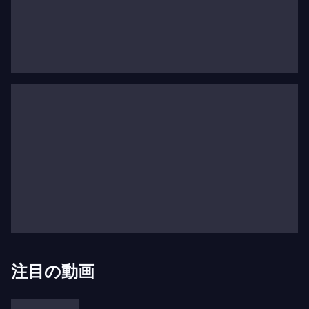
彼の最初の重要な役は、1994年6月にコルドバで演
じたロッシーニの『セビリアの理髪師』のアルマヴ
ィーヴァ伯爵でした。同じ年、伝説的なテノール歌
手ジュゼッペ・ディ・ステファノがブエノスアイレ
ス国立学校で開催したマスタークラスで彼の才能を
称賛しました。
1995年2月、アルバレスはパヴァロッティに招待さ
れ、アメリカのフィラデルフィアで「パヴァロッテ
ィ国際声楽コンクール」の最終段階に参加しまし
た。パヴァロッティの招待に続き、イスマエル・ポ
ンスからスペインのメノルカの町でスペインのバリ
トン歌手フアン・ポンスが主催するオペラ『マリー
注目の動画
ナ』を演じるよう依頼されました。その後、将来に
自信を持ったアルバレスは、オペラ歌手としてのキ