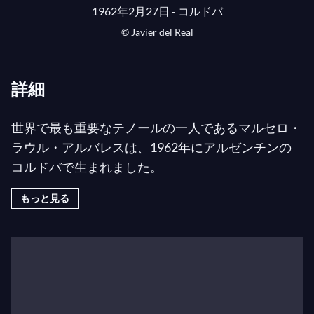
1962年2月27日 - コルドバ
© Javier del Real
詳細
世界で最も重要なテノールの一人であるマルセロ・
ラウル・アルバレスは、1962年にアルゼンチンの
コルドバで生まれました。
もっと見る
5歳の時にコルドバのエスクエラ・デ・ニーニョ
ス・カントレスに入学し、17歳まで音楽を学び、
「合唱指揮者および音楽教師」の資格を取得しまし
た。その後、30歳まで音楽の勉強を完全にやめてい
ましたが、その時にオペラ歌唱の勉強を始めまし
た。