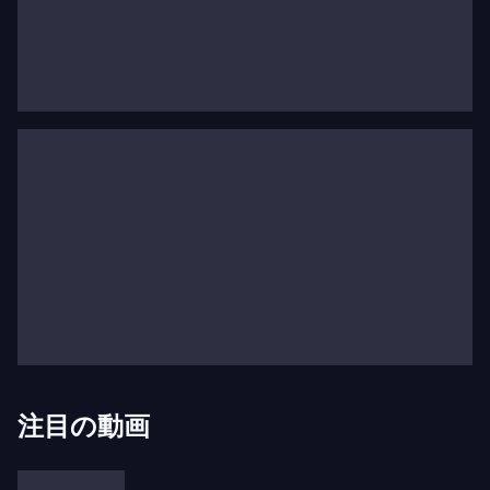
バティスト）、叔父はオルガニストでした。特に叔
父のアントワーヌ・エドゥアール・バティストは、
レオが11歳で父親を早くに亡くした後、彼の教育に
大きな影響を与えました。叔父は彼に音楽理論を教
え、翌年にはパリ音楽院（当時はパリのベルジェー
ル通りにあったエコール・ロワイヤル・ド・シャ
ン・エ・ド・デクラマシオン）に入学することを可
能にしました。彼はアドルフ・アダンの指導のもと
作曲を学び、鍵盤楽器（ピアノ、オルガン、ハーモ
ニウム）も習得しました。1850年、音楽院は彼に
ソルフェージュの第一位賞を授与しました。学業と
並行して、レオ・ドリーブはマドレーヌ聖歌隊に参
加し、これが後にパリ・オペラ座合唱団の合唱指揮
者としての道を開きました。3年後、彼はシャイヨ
注目の動画
ーのサン＝ピエール教会のオルガニストに任命さ
れ、1855年にはわずか20歳でテアトル＝リリック