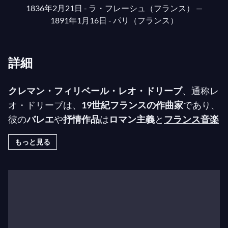
1836年2月21日 - ラ・フレーシュ（フランス）
—
1891年1月16日 - パリ（フランス）
詳細
クレマン・フィリベール・レオ・ドリーブ
、通称レ
オ・ドリーブは、
19世紀フランスの作曲家
であり、
彼の
バレエ
や
抒情作品
は
ロマン主義
と
フランス音楽
様式
の象徴的存在です。彼は1836年2月21日にフラ
もっと見る
ンスのサルト県サン＝ジェルマン＝デュ＝ヴァル村
（現在はラ・フレーシュの一部）で生まれました。
家族の多くは音楽に親しんでおり、母親（エリザベ
ート・クレマンス・バティスト）は才能あるアマチ
ュア音楽家で、父親は郵便局員、母方の祖父はオペ
ラのカウンターテナー歌手（ジャン＝マティアス・