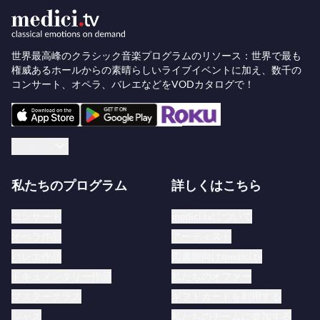
初のバレエとして初演されました。これら2つの作
品で、ドリーブはバレエの音楽ジャンルに大胆に挑
世界最高峰のクラシック音楽プログラムのリソース：世界で最も
戦し、単なる踊りの変奏曲の伴奏ではなく、完全な
権威あるホールからの素晴らしいライブイベントに加え、数千の
音楽作品を提供しました。
コンサート、オペラ、バレエなどをVODカタログで！
レオ・ドリーブ、メロディの名手
日本語
合唱指揮者としての仕事や、悲劇女優であった義母
の
コメディ・フランセーズ
での演技の影響もあっ
私たちのプログラム
詳しくはこちら
て、レオ・ドリーブは抒情芸術、特に
メロディ
（フ
ランスの芸術歌曲の一種）、オペラ、オペレッタの
コンサート
medici.tvについて
ジャンルに特別な関心を持つようになりました。パ
オペラ作品
アーティスト
リのテアトル＝リリック劇場に参加した際、ドリー
バレエ作品
図書館向けmedici.tv
ブは近隣の劇場である旧フォリー・ヌーヴェルのテ
ドキュメンタリー作品
私たちのオファー
アトル・デジャゼに最初の作曲を提案しました。こ
マスタークラス
ギフトカードを利用する
れには1856年の
炭の二銭
、
二人の老兵
、
結婚適齢
ジャズ
私たちのチームに参加する