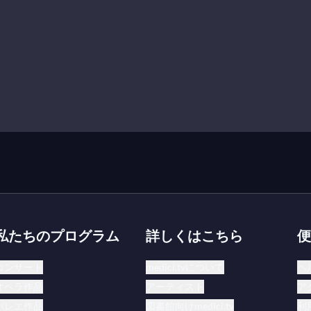
私たちのプログラム
詳しくはこちら
便
コンサート
medici.tvについて
ヘ
オペラ作品
アーティスト
ア
バレエ作品
図書館向けmedici.tv
利