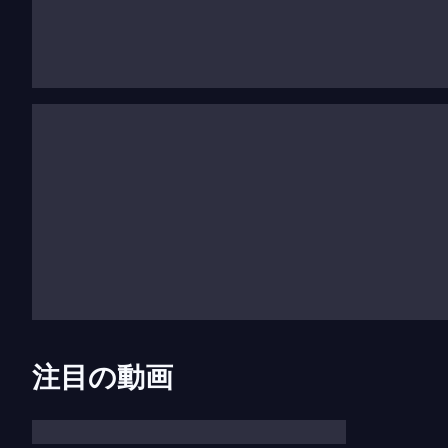
デ・ムシカ・レイナ・ソフィアで教授職を務めてい
フランス・ヘルメルソンの録音はBISレーベルで
れています。最近では、ロシア国立交響楽団カペラ
が、世界中の音楽評論家から高い評価を受けていま
次のシーズンには、チェリストおよび指揮者として
メリカ、韓国、日本でツアーを行う予定です。
注目の動画