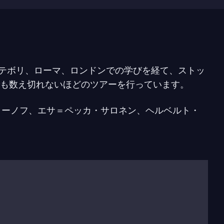
ーテボリ、ローマ、ロンドンでの学びを経て、ストッ
も数え切れないほどのツアーを行っています。
ラーノフ、エサ＝ペッカ・サロネン、ヘルベルト・
、ムスティスラフ・ロストロポーヴィチなど、今日
を巡る多くの主要オーケストラとも共演していま
にゲストとして招かれています。
ています。ヘルメルソン氏はスカンジナビアのオー
ューレ）とマドリードのエスクエラ・スーペリア・