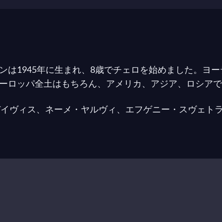
ンは1945年に生まれ、8歳でチェロを始めました。ヨ
ーロッパ全土はもちろん、アメリカ、アジア、ロシアで
デイヴィス、ネーメ・ヤルヴィ、エフゲニー・スヴェト
リューベック・デ・ブルゴス、カート・ザンデルリンク
ヨーロッパ、アメリカ、南米、アジア、オーストラリア
ーロッパの最も重要なフェスティバルのいくつかに頻繁
ルショルン国際室内楽フェスティバルの芸術監督を務め
。また、彼はケルンの音楽大学（ミュージックホッホシ