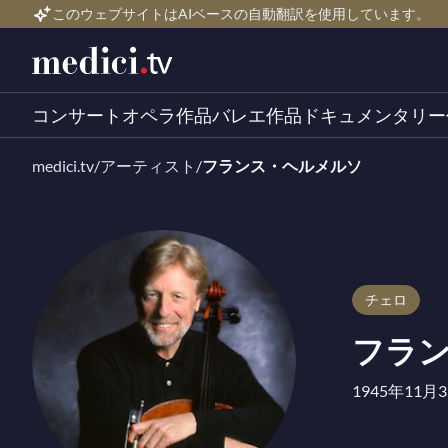
このウェブサイトはAIベースの自動翻訳を使用しています。
コンサート
オペラ作品
バレエ作品
ドキュメンタリー
medici.tv
/
アーティスト
/
フランス・ヘルメルソ
チェロ
フラ
1945年11月