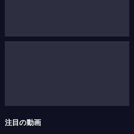
ピグマリオンは、古典と現代を融合させる挑戦的な
プロジェクトで批評家および一般から高い評価を得
ており、国際的な音楽シーンにおいて独自のアイデ
ンティティを確立しています。
オペラの上演においては、ケイティ・ミッチェル、
ロメオ・カステルッチ、サイモン・マクバーニー、
オーレリアン・ボリ、イェツケ・マイニッセン、ピ
エール・オーディ、ヴァレリー・ルソール、クリス
チャン・エック、シリル・テスト、クレマン・コジ
トール、ミシェル・フォーなどの演出家と協働して
います。
ボルドー国立歌劇場のアーティスト・イン・レジデ
注目の動画
ンスとして、ピグマリオンは数年間にわたり「キオ