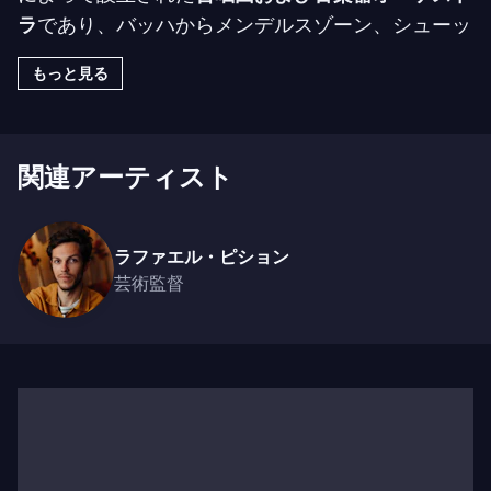
ラ
であり、バッハからメンデルスゾーン、シューッ
ツからブラームス、ラモーからグルック、ベルリオ
もっと見る
ーズへとつながる系譜を探求しています。
ピグマリオンが取り組む正典作品（バッハの
受難
曲
関連アーティスト
、ラモーの叙情的悲劇、モーツァルトの
ハ短調ミ
サ曲
、メンデルスゾーンの
エリアス
、モンテヴェル
ディの
晩課
）に加え、作品間のつながりを際立たせ
ラファエル・ピション
つつ、その創作精神を取り入れた独自のプログラム
芸術監督
も制作しています：
モーツァルトとウェーバー姉
妹
、
ミランダ
（パーセルの音楽）、
ストラヴァガン
ツァ・ダモーレ！
（メディチ家の宮廷でのオペラ誕
生を想起させる）、
地獄
（ステファン・デグーとの
共演）、サイクル
バッハの7つの言葉
（パリ・フィ
ルハーモニーで）、そして
自由！
（モーツァルトの
ドラマ・ジョコーソ
の始まりをたどる）などです。