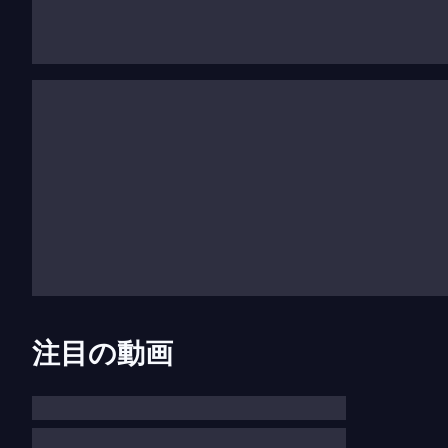
ナ
、
アンタッチャブル
、
ワンス・アポン・ア・タイ
100曲以上に及びます。作品には、オーケストラのた
ランペット、弦楽器、打楽器のためのUT（1991年
た空虚な魂
（2008年）などがあります。2001
合唱団のために映画音楽とコンサート作品を指揮す
長いキャリアの中で、エンニオ・モリコーネは多く
ストリ・ダルジェント賞、5回のBAFTA賞、5回
ラミー賞、1回のヨーロッパ映画賞を受賞しました
命される勅令にも署名されました。
録音分野では、モリコーネは27枚のゴールドディ
注目の動画
ィスコグラフィカ賞を受賞しています。映画
荒野の
楽賞を受賞しました。
彼の最近の作品には、テレビシリーズ
カロルと謎の