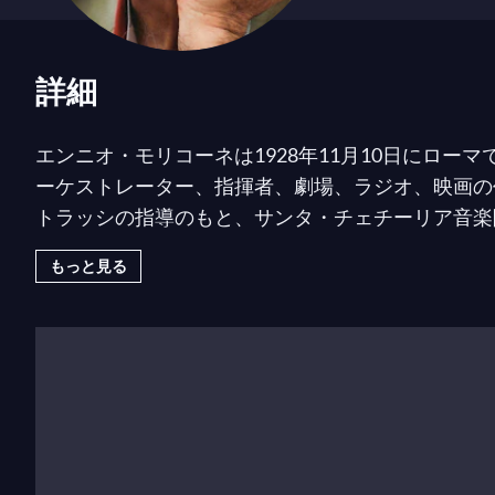
詳細
エンニオ・モリコーネは1928年11月10日にロ
ーケストレーター、指揮者、劇場、ラジオ、映画の作
トラッシの指導のもと、サンタ・チェチーリア音楽院
放送協会）やRCA-イタリアの編曲者として働きま
もっと見る
せました。世界的な名声はセルジオ・レオーネの西
（1966年）、
夕陽のギャングたち
（1968年）、
ワ
1965年にモリコーネは即興演奏グループ「ヌオー
ジオ・レオーネ、ジッロ・ポンテコルヴォ、ピエル
ー、ジュゼッペ・トルナトーレ、ブライアン・デ・
ーガレット・フォン・トロッタ、アンリ・ヴェルヌ
した。彼の最も有名な映画（イタリア西部劇以外）