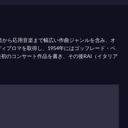
音楽から応用音楽まで幅広い作曲ジャンルを含み、オ
ィプロマを取得し、1954年にはゴッフレード・ペ
初のコンサート作品を書き、その後RAI（イタリア
ale
で映画音楽作曲家としてのキャリアをスタートさ
）、
続・夕陽のガンマン
（1965年）、
荒野の用心棒
）です。
モリコーネは450本以上の映画の音楽を手がけ、セル
ュリアーノ・モンタルド、リナ・ウェルトミュラ
、エイドリアン・ライン、オリバー・ストーン、マ
ど多くのイタリアおよび国際的な監督と仕事をしま
ー・シネマ・パラダイス
、
1900年の伝説、マレー