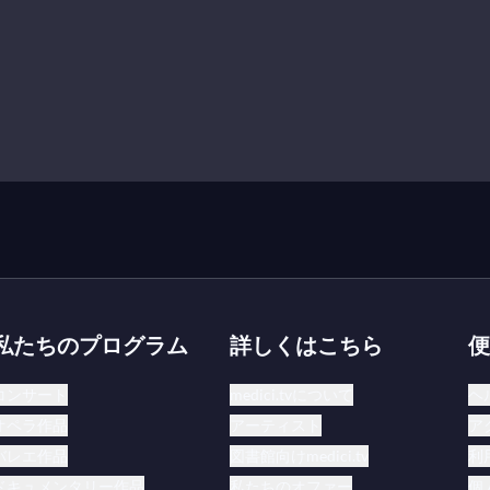
私たちのプログラム
詳しくはこちら
便
コンサート
medici.tvについて
ヘ
オペラ作品
アーティスト
ア
バレエ作品
図書館向けmedici.tv
利
ドキュメンタリー作品
私たちのオファー
個