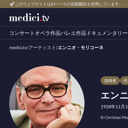
このウェブサイトはAIベースの自動翻訳を使用しています。
コンサート
オペラ作品
バレエ作品
ドキュメンタリー
medici.tv
/
アーティスト
/
エンニオ・モリコーネ
指揮者
エン
1928年11
© Christian Mu