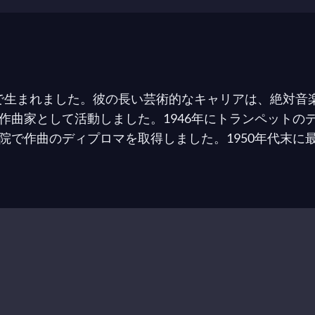
ーマで生まれました。彼の長い芸術的なキャリアは、絶対
曲家として活動しました。1946年にトランペットのデ
で作曲のディプロマを取得しました。1950年代末に最
した。1961年にルチアーノ・サルチェ監督の映画
Il Feder
部劇を通じて得られました：
夕陽のガンマン
（1964年
ンス・アポン・ア・タイム・イン・アメリカ
（1971年
ヴァ・コンソナンツァ」に参加しました。1960年以来、
・パオロ・パゾリーニ、ベルナルド・ベルトルッチ、ジ
パルマ、ロマン・ポランスキー、ウォーレン・ビーティ
イユ、ペドロ・アルモドバル、ローランド・ジョフェな
には、
アルジェの戦い
、
サッコとヴァンゼッティ
、
ニュ