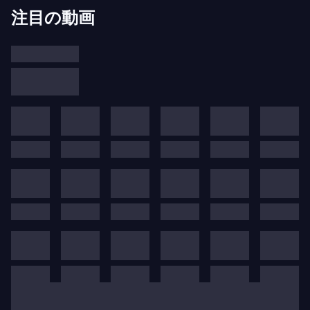
ドミトリ・ショスタコーヴィチの作
注目の動画
品における悲劇、ユーモア、そして
皮肉
グロテスクな行進曲、マカブレな舞曲、皮肉なテー
マ、ためらいがちな旋律、悪意に満ちた雰囲気が豊
富に含まれるドミトリ・ショスタコーヴィチの音楽
は、悲劇とユーモアの組み合わせによって衝撃を与
えるリスクを冒しながら直接的な表現を追求してい
ます。形式的なタイトルと偽りの献辞の間で、この
巨匠の音楽は彼の時代の中で最も不穏なものの一つ
として残っています。ショスタコーヴィチは、いつ
の日か真実が明らかにされることを望んだ重要な作
品を通じて、自身と同胞たちの尊厳を守りました。