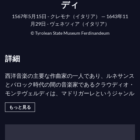
ディ
1567年5月15日 - クレモナ（イタリア）
— 1643年11
月29日 - ヴェネツィア（イタリア）
© Tyrolean State Museum Ferdinandeum
詳細
西洋音楽の主要な作曲家の一人であり、ルネサンス
とバロック時代の間の音楽家であるクラウディオ・
モンテヴェルディは、マドリガーレというジャンル
に新風を吹き込み、ジャンルが登場した際に作曲し
もっと見る
た最初のオペラの傑作に至るまで、音楽の歴史に深
く刻まれる偉大な音楽遺産を残しました。
マドリガーレの大使、モンテヴェル