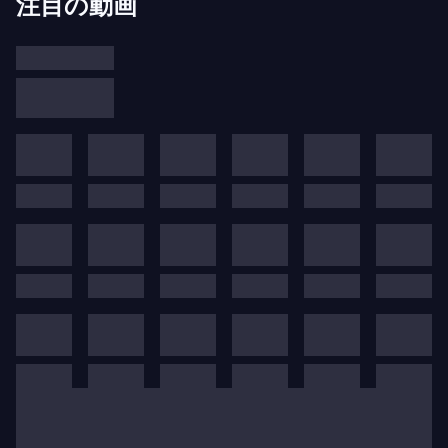
注目の動画
モンテヴェルディの宗教音楽
モンテヴェルディは多くの宗教作品を彼の主君から
の依頼で作曲しましたが、いくつかの重要な事実が
彼の人生における宗教音楽の中心的役割をよりよく
理解させてくれます。クレモナ大聖堂の音楽監督で
あったマルカントニオ・インゲネーリに師事した
後、若きクラウディオ・モンテヴェルディはわずか
15歳で師に捧げた注目すべき小さな宗教的カンティ
クルのコレクションを作曲しました。その後、彼は
ヴェネツィアのサン・マルコ大聖堂の
maestro di
cappella
に任命され、この地位を1643年の死まで保
持しました。1610年に作曲された
Vespro della
Beata Vergine
（
聖母の晩課
）は、彼の宗教音楽にお
ける主要な作品の一つとして残っています。最後
に、作曲家は妻の死後の1632年に司祭に叙階され