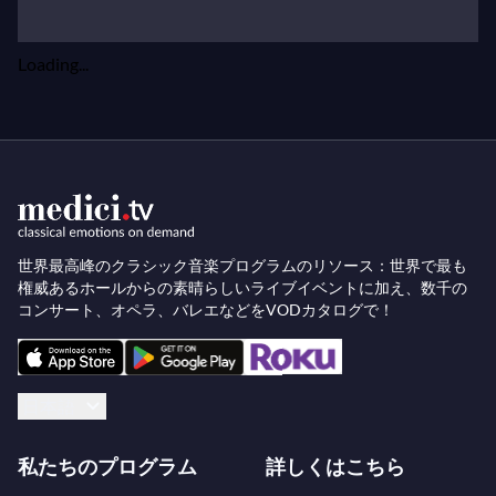
レ
（ウィリアム・クリスティ指揮）に戻り、これは
ロバート・カーセンのプロダクションでDVDとし
Loading...
て成功裏にリリースされています。2011年1月には
チューリッヒで新制作の
ル・コント・オリー
に出演
します。
最近、セシリア・バルトリは19世紀初頭のイタリ
ア・ロマン主義とベルカントの時代の作品をレパー
トリーに加え、とりわけ伝説的な歌手マリア・マリ
世界最高峰のクラシック音楽プログラムのリソース：世界で最も
権威あるホールからの素晴らしいライブイベントに加え、数千の
ブランに特別な注意を払っています。2008年3月24
コンサート、オペラ、バレエなどをVODカタログで！
日に生誕200周年を迎えたマリブランの出身地パリ
では、歴史的な一日が記念されました。セシリア・
バルトリはラン・ラン、ヴァディム・レーピン、ア
日本語
ダム・フィッシャー、チョン・ミョンフンと共に3
回のコンサートを行い、パリ市は彼女のバルセロ
私たちのプログラム
詳しくはこちら
ナ・コンサートを市庁舎外の大スクリーンで上映