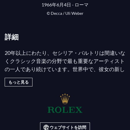
1966年6月4日 - ローマ
© Decca / Uli Weber
詳細
20年以上にわたり、セシリア・バルトリは間違いな
くクラシック音楽の分野で最も重要なアーティスト
の一人であり続けています。世界中で、彼女の新し
いオペラの役柄、コンサートプログラム、そしてデ
もっと見る
ッカとの独占的な録音プロジェクトは、大きな期待
と好奇心をもって迎えられています。800万枚のCD
販売、国際ポップチャートで100週以上のランクイ
ン、数多くのゴールデンディスク賞、4回のグラミ
ー賞（アメリカ）、9回のエコー賞とバンビ賞（ド
イツ）、2回のクラシカル・ブリット賞（イギリ
ウェブサイトを訪問