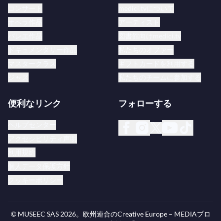
し、特別な日を称えるためにセシリア・バルトリの
コンサート
medici.tvについて
移動式マリブラン博物館が設置されました。
オペラ作品
アーティスト
バレエ作品
図書館向けmedici.tv
マリブランの二百周年のさらなるイベントには、
ドキュメンタリー作品
私たちのオファー
CD
Maria
、DVD
The Barcelona Concert/Malibran
マスタークラス
ギフトカードを利用する
Rediscovered
、広範なコンサートツアー、そしてオ
ジャズ
私たちのチームに参加する
ペラ出演（
チェネレントラ
、
ラ・ソンナンブーラ
、
便利なリンク
フォローする
ハレヴィの
クラリ
）がありました。特に1829年以
来上演されていなかったマリブランのオペラである
ヘルプセンター
クラリ
は注目されました。古楽器とフアン・ディエ
アクセシビリティ声明
ゴ・フローレスがエルヴィーノ役を務めた
ラ・ソン
利用規約
ナンブーラ
の初の完全録音は、マリブランへの偉大
個人データ保護方針
なオマージュを締めくくりました。ロマンティック
クッキーポリシー
革命は2010年6月にドルトムントのコンツェルトハ
ウスで、トーマス・ヘンゲルブロック指揮のバルタ
ザール＝ノイマン・アンサンブル（古楽器使用）
© MUSEEC SAS
2026
。欧州連合のCreative Europe – MEDIAプロ