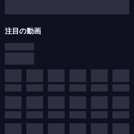
ボイム、ニコラウス・アーノンクールがセシリア・
バルトリが最初に共演した指揮者の中にいたのは驚
くことではありません。彼らは、彼女がローマの故
郷で両親と共に声楽の勉強をほぼ終えたばかりの非
注目の動画
常に早い段階で彼女の才能に気づきました。
それ以来、多くの著名な指揮者、ピアニスト、オー
ケストラが彼女の定期的なパートナーとなっていま
す。近年では、彼女の活動は最も重要な古楽器オー
ケストラ（アカデミー・フュア・アルテ・ムジー
ク、レ・ザール・フロリサン、コンチェントゥス・
ムジクス・ウィーン、フライブルク・バロックオー
ケストラ、イル・ジャルディーノ・アルモニコ、カ
ンマーオーケストラー・バーゼル、レ・ミュジシャ
ン・デュ・ルーヴル、エイジ・オヴ・インライトゥ
ンメント管弦楽団、オーケストラ・ラ・シンティッ